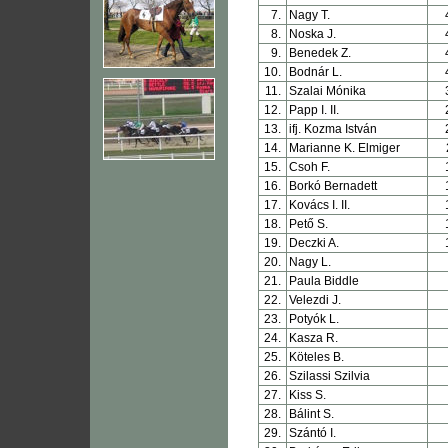
7.
Nagy T.
8.
Noska J.
9.
Benedek Z.
10.
Bodnár L.
11.
Szalai Mónika
12.
Papp I. II.
13.
ifj. Kozma István
14.
Marianne K. Elmiger
15.
Csoh F.
16.
Borkó Bernadett
17.
Kovács I. II.
18.
Pető S.
19.
Deczki A.
20.
Nagy L.
21.
Paula Biddle
22.
Velezdi J.
23.
Potyók L.
24.
Kasza R.
25.
Köteles B.
26.
Szilassi Szilvia
27.
Kiss S.
28.
Bálint S.
29.
Szántó I.