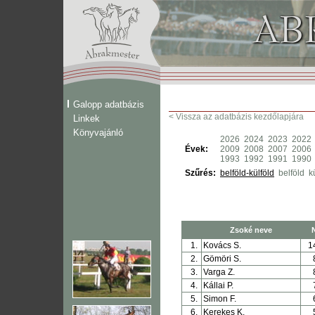
Galopp adatbázis
< Vissza az adatbázis kezdőlapjára
Linkek
Könyvajánló
2026
2024
2023
2022
Évek:
2009
2008
2007
2006
1993
1992
1991
1990
Szűrés:
belföld-külföld
belföld
k
Zsoké neve
1.
Kovács S.
1
2.
Gömöri S.
3.
Varga Z.
4.
Kállai P.
5.
Simon F.
6.
Kerekes K.