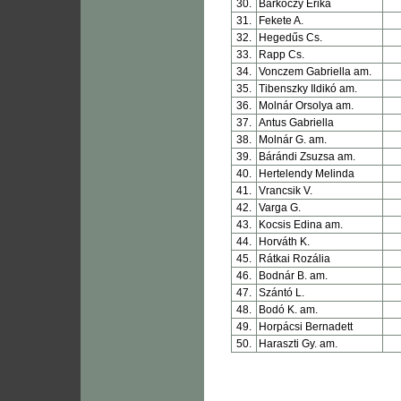
30.
Barkóczy Erika
31.
Fekete A.
32.
Hegedűs Cs.
33.
Rapp Cs.
34.
Vonczem Gabriella am.
35.
Tibenszky Ildikó am.
36.
Molnár Orsolya am.
37.
Antus Gabriella
38.
Molnár G. am.
39.
Bárándi Zsuzsa am.
40.
Hertelendy Melinda
41.
Vrancsik V.
42.
Varga G.
43.
Kocsis Edina am.
44.
Horváth K.
45.
Rátkai Rozália
46.
Bodnár B. am.
47.
Szántó L.
48.
Bodó K. am.
49.
Horpácsi Bernadett
50.
Haraszti Gy. am.