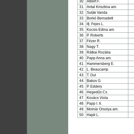
30.
Albert F.
31.
Antal Krisztina am.
32.
Suták Vanda
33.
Borkó Bernadett
34.
ifj. Fejes L.
35.
Kocsis Edina am.
36.
P. Roberts
37.
Fézer R.
38.
Nagy T.
39.
Rátkai Rozália
40.
Papp Anna am.
41.
Hammersberg E.
42.
L. Beaucamp
43.
T. Dul
44.
Bakos G.
45.
P. Eddery
46.
Hegedűs Cs.
47.
Kovács Viola
48.
Papp I. II.
49.
Molnár Orsolya am.
50.
Hajdi L.