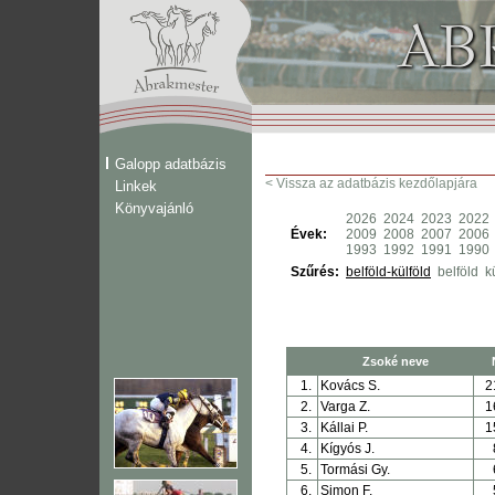
Galopp adatbázis
< Vissza az adatbázis kezdőlapjára
Linkek
Könyvajánló
2026
2024
2023
2022
Évek:
2009
2008
2007
2006
1993
1992
1991
1990
Szűrés:
belföld-külföld
belföld
k
Zsoké neve
1.
Kovács S.
2
2.
Varga Z.
1
3.
Kállai P.
1
4.
Kígyós J.
5.
Tormási Gy.
6.
Simon F.