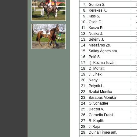
7.
Gömöri S.
8.
Kerekes K.
9.
Kiss S.
10.
Csoh F.
11.
Kasza R.
12.
Noska J.
13.
Setény J.
14.
Mészáros Zs.
15.
Sallay Ágnes am.
16.
Pető S.
17.
ifj. Kozma István
18.
D. Moffatt
19.
J. Línek
20.
Nagy L.
21.
Potyók L.
22.
Szalai Mónika
23.
Barabás Mónika
24.
G. Schadler
25.
Deczki A.
26.
Cornelia Fraisl
27.
R. Koplik
28.
J. Rája
29.
Dulna Tímea am.