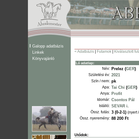
Galopp adatbázis
< Adatbázis
|
Futamok
|
Kiválasztott fu
Linkek
Könyvajánló
Ló adatlap:
Név:
Prelez (
GER
)
Születési év:
2021
Szín / nem:
pk
Apa:
Tai Chi
(
GER
)
Anya:
Profit
Idomár:
Csontos Pál
Istálló:
SEVAR i.
Össz. futás:
3 (0-2-1)
(nyert 
Össz. nyeremény:
88 200 Ft
Utódok: