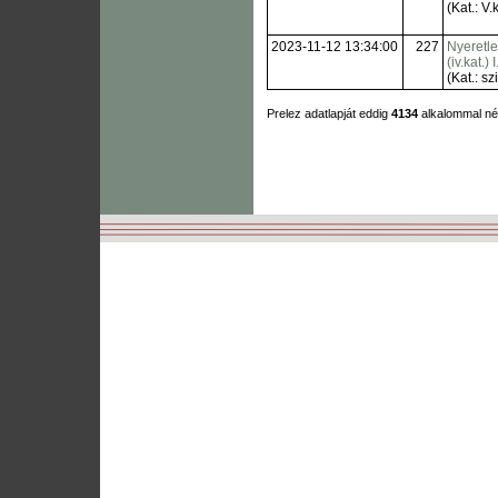
(Kat.: V.k
2023-11-12 13:34:00
227
Nyeretl
(iv.kat.) 
(Kat.: sz
Prelez adatlapját eddig
4134
alkalommal n