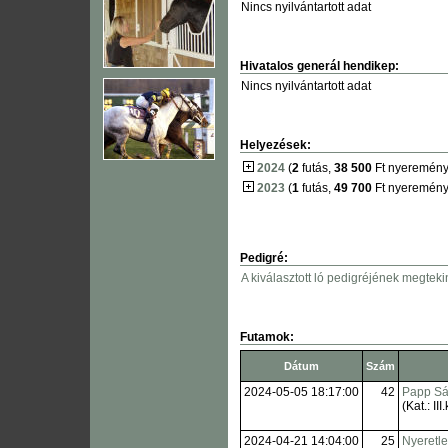
Nincs nyilvántartott adat
Hivatalos generál hendikep:
Nincs nyilvántartott adat
Helyezések:
2024
(
2
futás,
38 500
Ft nyeremény
2023
(
1
futás,
49 700
Ft nyeremény
Pedigré:
A kiválasztott ló pedigréjének megteki
Futamok:
Dátum
Szám
2024-05-05 18:17:00
42
Papp Sá
(Kat.: III.
2024-04-21 14:04:00
25
Nyeretl