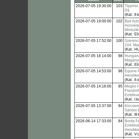
2026-07-05 19:30:00
103
Tippmix
Díj
(Kat.: II.
2026-07-05 19:00:00
102
Byd Auto
Honvéd
Miniszté
(Kat.: Eli
2026-07-05 17:52:00
100
Szerencs
104. Ma
(Kat.: H
2026-07-05 16:14:00
98
Hungari
Magányo
(Kat.: Eli
2026-07-05 14:53:00
96
Equine 
Hendik
(Kat.: II.o
2026-07-05 14:16:00
95
Meglio H
Flandor
Emlékve
(Kat.: I.k
2026-07-05 13:37:00
94
Kincsem+
Sándor 
(Kat.: III.
2026-06-14 17:33:00
84
Bonta F
Emlékve
Hendik
(Kat.: V.o