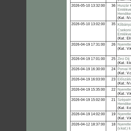
2026-05-10 13:32:00
36
Huszár 
Emlékve
Hendik
(Kat.: IV.
2026-05-10 13:02:00
35
Kőbányai
Csekoni
Emlékve
(Kat.: Eli
2026-04-19 17:31:00
26
Nyeretl
(Kat.: V.k
2026-04-19 17:01:00
25
Zirci Díj
(Kat.: II.
2026-04-19 16:30:00
24
Porvai 
(Kat.: V.o
2026-04-19 16:03:00
23
Előszáll
(Kat.: IV.
2026-04-19 15:35:00
22
Nyeretl
(Kat.: V.k
2026-04-19 15:02:00
21
Szépalm
Hendik
(Kat.: II.o
2026-04-19 14:02:00
19
Nyeretl
(Kat.: V.k
2026-04-12 18:37:00
18
Nyeretl
(v.kat.) I