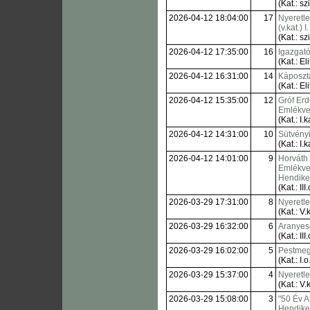
(Kat.: sz
2026-04-12 18:04:00
17
Nyeretl
(v.kat.) 
(Kat.: sz
2026-04-12 17:35:00
16
Igazgató
(Kat.: Eli
2026-04-12 16:31:00
14
Káposzt
(Kat.: Eli
2026-04-12 15:35:00
12
Gróf Er
Emlékve
(Kat.: I.k
2026-04-12 14:31:00
10
Sütvényi
(Kat.: I.k
2026-04-12 14:01:00
9
Horváth
Emlékve
Hendik
(Kat.: III.
2026-03-29 17:31:00
8
Nyeretl
(Kat.: V.k
2026-03-29 16:32:00
6
Aranyes
(Kat.: III.
2026-03-29 16:02:00
5
Pestmeg
(Kat.: I.o
2026-03-29 15:37:00
4
Nyeretl
(Kat.: V.k
2026-03-29 15:08:00
3
"50 Év A
Hendik