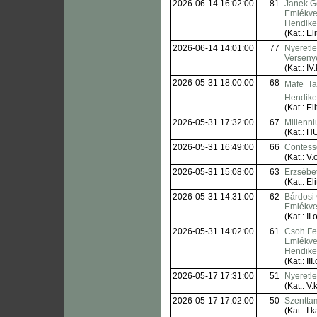
2026-06-14 16:02:00
81
Janek G
Emlékve
Hendik
(Kat.: Eli
2026-06-14 14:01:00
77
Nyeretl
Verseny
(Kat.: IV.
2026-05-31 18:00:00
68
Mafe  Ta
Hendik
(Kat.: Eli
2026-05-31 17:32:00
67
Millenni
(Kat.: H
2026-05-31 16:49:00
66
Contess
(Kat.: V.o
2026-05-31 15:08:00
63
Erzsébet
(Kat.: Eli
2026-05-31 14:31:00
62
Bárdosi
Emlékve
(Kat.: II.o
2026-05-31 14:02:00
61
Csoh Fe
Emlékve
Hendik
(Kat.: III.
2026-05-17 17:31:00
51
Nyeretl
(Kat.: V.k
2026-05-17 17:02:00
50
Szenttam
(Kat.: I.k