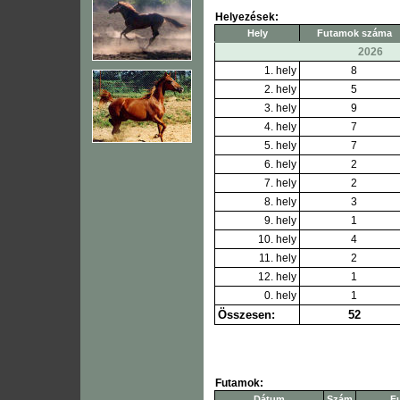
Helyezések:
Hely
Futamok száma
2026
1. hely
8
2. hely
5
3. hely
9
4. hely
7
5. hely
7
6. hely
2
7. hely
2
8. hely
3
9. hely
1
10. hely
4
11. hely
2
12. hely
1
0. hely
1
Összesen:
52
Futamok:
Dátum
Szám
F