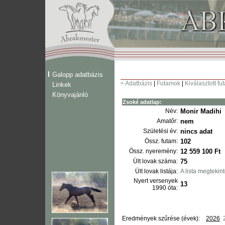
Galopp adatbázis
< Adatbázis
|
Futamok
|
Kiválasztott fu
Linkek
Könyvajánló
Zsoké adatlap:
Név:
Monir Madihi
Amatőr:
nem
Születési év:
nincs adat
Össz. futam:
102
Össz. nyeremény:
12 559 100 Ft
Ült lovak száma:
75
Ült lovak listája:
A lista megtekin
Nyert versenyek
13
1990 óta:
Eredmények szűrése (évek):
2026