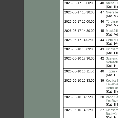
2026-05-17 16:00:00
48
Aréna H
(Kat.: III.
2026-05-17 15:30:00
47
Nyeretl
(Kat.: V.k
2026-05-17 15:00:00
46
Töröksze
(Kat.: V.k
2026-05-17 14:30:00
45
Muskátl
(Kat.: V/
2026-05-17 14:02:00
44
Gemini 
(Kat.: IV.
2026-05-10 18:09:00
43
Kincsem+
(Kat.: Eli
2026-05-10 17:36:00
42
Szerencs
Nemzeti 
(Kat.: H
2026-05-10 16:11:00
40
Tippmix 
(Kat.: H
2026-05-10 15:33:00
39
Kovács 
Emlékve
Hendik
(Kat.: III.
2026-05-10 14:55:00
38
Papp Sá
Emlékve
(Kat.: III.
2026-05-10 14:22:00
37
Kincsem+
Batthyá
(Kat.: H