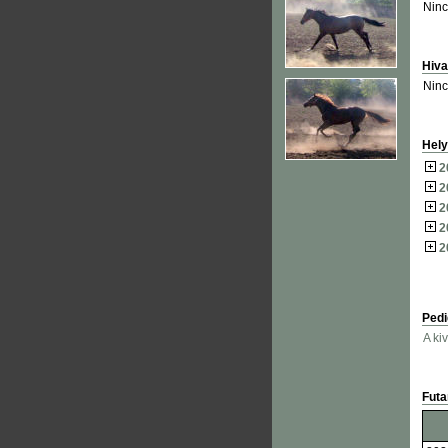
Ninc
Hiva
Ninc
Hely
2
2
2
2
2
Pedi
A ki
Fut