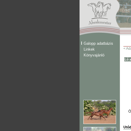
Galopp adatbázis
< Ad
Linkek
Könyvajánló
Ló a
Ö
Utód