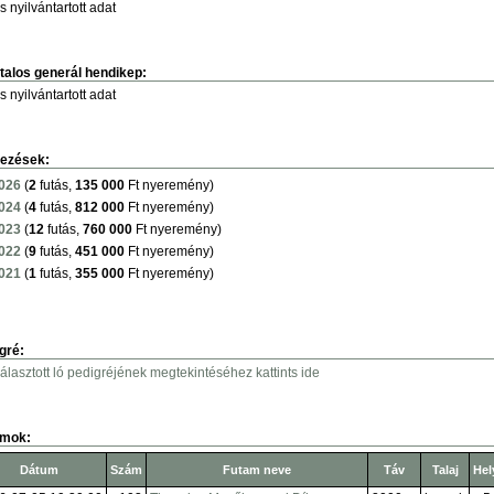
s nyilvántartott adat
talos generál hendikep:
s nyilvántartott adat
ezések:
026
(
2
futás,
135 000
Ft nyeremény)
024
(
4
futás,
812 000
Ft nyeremény)
023
(
12
futás,
760 000
Ft nyeremény)
022
(
9
futás,
451 000
Ft nyeremény)
021
(
1
futás,
355 000
Ft nyeremény)
gré:
választott ló pedigréjének megtekintéséhez kattints ide
amok:
Dátum
Szám
Futam neve
Táv
Talaj
Hel