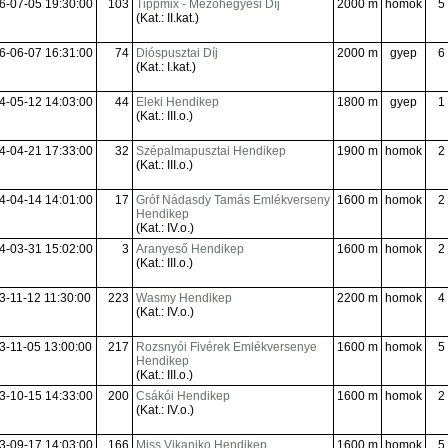
6-07-05 19:30:00
103
Tippmix - Mezőhegyesi Díj
2000 m
homok
5
(Kat.: II.kat.)
6-06-07 16:31:00
74
Dióspusztai Díj
2000 m
gyep
6
(Kat.: I.kat.)
4-05-12 14:03:00
44
Eleki Hendikep
1800 m
gyep
1
(Kat.: III.o.)
4-04-21 17:33:00
32
Szépalmapusztai Hendikep
1900 m
homok
2
(Kat.: III.o.)
4-04-14 14:01:00
17
Gróf Nádasdy Tamás Emlékverseny
1600 m
homok
2
Hendikep
(Kat.: IV.o.)
4-03-31 15:02:00
3
Aranyeső Hendikep
1600 m
homok
2
(Kat.: III.o.)
3-11-12 11:30:00
223
Wasmy Hendikep
2200 m
homok
4
(Kat.: IV.o.)
3-11-05 13:00:00
217
Rozsnyói Fivérek Emlékversenye
1600 m
homok
5
Hendikep
(Kat.: III.o.)
3-10-15 14:33:00
200
Csákói Hendikep
1600 m
homok
2
(Kat.: IV.o.)
3-09-17 14:03:00
166
Miss Vikaniko Hendikep
1600 m
homok
5