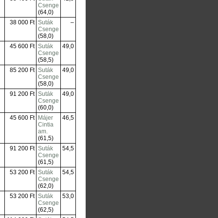
Csenge
(64,0)
38 000 Ft
Suták
–
Csenge
(58,0)
45 600 Ft
Suták
49,0
Csenge
(58,5)
85 200 Ft
Suták
49,0
Csenge
(58,0)
91 200 Ft
Suták
49,0
Csenge
(60,0)
45 600 Ft
Májer
46,5
Cintia
am.
(61,5)
91 200 Ft
Suták
54,5
Csenge
(61,5)
53 200 Ft
Suták
54,5
Csenge
(62,0)
53 200 Ft
Suták
53,0
Csenge
(62,5)