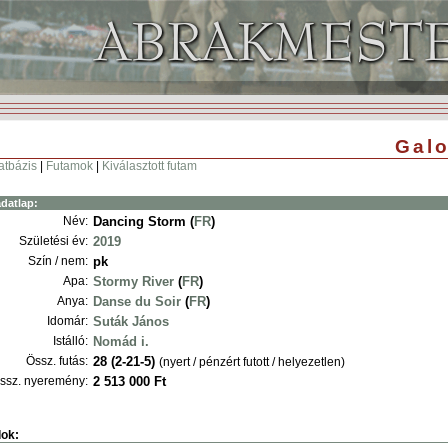
Galo
atbázis
|
Futamok
|
Kiválasztott futam
datlap:
Név:
Dancing Storm (
FR
)
Születési év:
2019
Szín / nem:
pk
Apa:
Stormy River
(
FR
)
Anya:
Danse du Soir
(
FR
)
Idomár:
Suták János
Istálló:
Nomád i.
Össz. futás:
28 (2-21-5)
(nyert / pénzért futott / helyezetlen)
ssz. nyeremény:
2 513 000 Ft
ok: