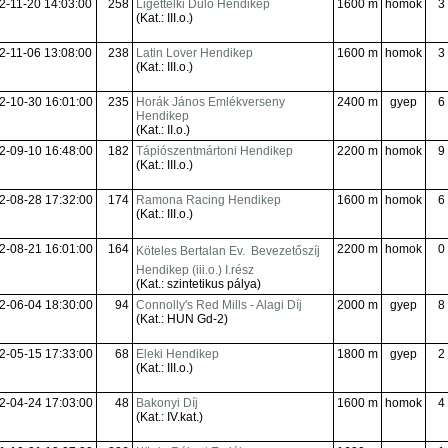
2-11-20 14:03:00
258
Ligettelki Dűlő Hendikep
1600 m
homok
3
(Kat.: III.o.)
2-11-06 13:08:00
238
Latin Lover Hendikep
1600 m
homok
3
(Kat.: III.o.)
2-10-30 16:01:00
235
Horák János Emlékverseny
2400 m
gyep
6
Hendikep
(Kat.: II.o.)
2-09-10 16:48:00
182
Tápiószentmártoni Hendikep
2200 m
homok
9
(Kat.: III.o.)
2-08-28 17:32:00
174
Ramona Racing Hendikep
1600 m
homok
6
(Kat.: III.o.)
2-08-21 16:01:00
164
2200 m
homok
0
Köteles Bertalan Ev.  Bevezetőszíj
Hendikep (iii.o.) I.rész
(Kat.: szintetikus pálya)
2-06-04 18:30:00
94
Connolly's Red Mills - Alagi Díj
2000 m
gyep
8
(Kat.: HUN Gd-2)
2-05-15 17:33:00
68
Eleki Hendikep
1800 m
gyep
2
(Kat.: III.o.)
2-04-24 17:03:00
48
Bakonyi Díj
1600 m
homok
4
(Kat.: IV.kat.)