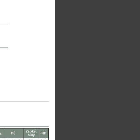
Zsoké,
y.
Díj
HP
súly