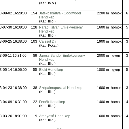
(Kat.: IV.o.)
3-09-02 16:28:00
154
Játékoskártya - Goodwood
2200 m
homok
6
Hendikep
(Kat.: III.o.)
3-07-30 16:38:00
128
Parádi István Emlékverseny
1600 m
homok
5
Hendikep
(Kat.: III.o.)
3-06-25 16:38:00
103
Caissot Díj
1900 m
homok
3
(Kat.: IV.kat.)
3-06-11 16:31:00
89
Jaross Sándor Emlékverseny
2000 m
gyep
3
Hendikep
(Kat.: III.o.)
3-05-14 16:06:00
55
Eleki Hendikep
1800 m
gyep
5
(Kat.: III.o.)
3-04-23 16:38:00
38
Szépalmapusztai Hendikep
1600 m
homok
3
(Kat.: III.o.)
3-04-09 16:31:00
22
Fenék Hendikep
1400 m
homok
4
(Kat.: III.o.)
3-03-26 18:01:00
9
Aranyeső Hendikep
1600 m
homok
4
(Kat.: III.o.)