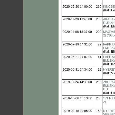
2020-12-20 14:00:00
260
KINCSE
(Kat.: I.k
2020-11-29 13:46:00
235
AKABA 
DÍJ(szin
(Kat.: Eli
2020-11-08 13:37:00
209
MAGYAR
2) (NGL-
2020-07-19 14:31:00
72
PAPP IS
EMLÉK
(Kat.: Eli
2020-06-21 17:07:00
41
PAPP 
EMLÉK
(Kat.: II.o
2020-05-31 14:34:00
12
NYERE
(Kat.: V.k
2019-11-24 14:33:00
265
ZBORAY
EMLÉKV
DÍJ
(Kat.: I.k
2019-10-06 15:13:00
206
SZENT 
2)
2019-08-18 14:05:00
153
NYERE
VERSE