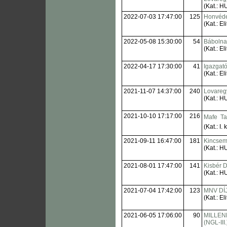
(Kat.: H
2022-07-03 17:47:00
125
Honvéde
(Kat.: Eli
2022-05-08 15:30:00
54
Bábolnai
(Kat.: Eli
2022-04-17 17:30:00
41
Igazgató
(Kat.: Eli
2021-11-07 14:37:00
240
Lovaregy
(Kat.: H
2021-10-10 17:17:00
216
Mafe  Ta
(Kat.: I. 
2021-09-11 16:47:00
181
Kincsem
(Kat.: H
2021-08-01 17:47:00
141
Kisbér D
(Kat.: H
2021-07-04 17:42:00
123
MNV DÍ
(Kat.: Eli
2021-06-05 17:06:00
90
MILLENN
(NGL-III.