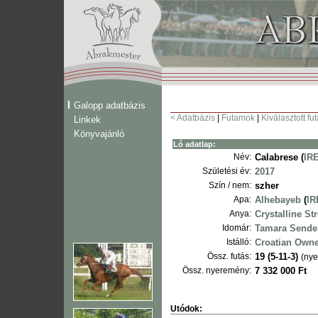
Galopp adatbázis
< Adatbázis
|
Futamok
|
Kiválasztott fu
Linkek
Könyvajánló
Ló adatlap:
Név:
Calabrese (
IR
Születési év:
2017
Szín / nem:
szher
Apa:
Alhebayeb
(
IR
Anya:
Crystalline St
Idomár:
Tamara Sende
Istálló:
Croatian Owne
Össz. futás:
19 (5-11-3)
(nye
Össz. nyeremény:
7 332 000 Ft
Utódok: