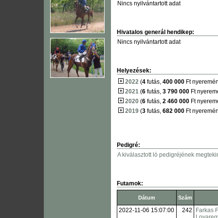
Nincs nyilvántartott adat
Hivatalos generál hendikep:
Nincs nyilvántartott adat
Helyezések:
2022
(
4
futás,
400 000
Ft nyeremén
2021
(
6
futás,
3 790 000
Ft nyerem
2020
(
6
futás,
2 460 000
Ft nyerem
2019
(
3
futás,
682 000
Ft nyeremén
Pedigré:
A kiválasztott ló pedigréjének megteki
Futamok:
Dátum
Szám
2022-11-06 15:07:00
242
Farkas 
Lovaregy