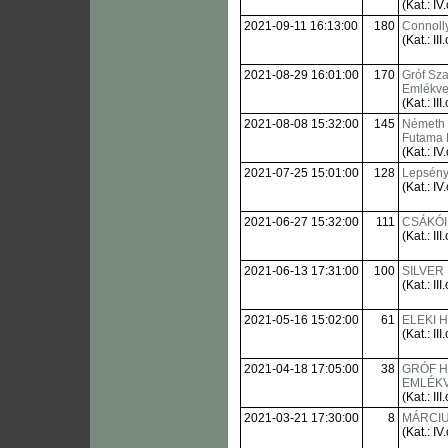
(Kat.: IV.
2021-09-11 16:13:00
180
Connoll
(Kat.: III.
2021-08-29 16:01:00
170
Gróf Sz
Emlékve
(Kat.: III.
2021-08-08 15:32:00
145
Németh 
Futama 
(Kat.: IV.
2021-07-25 15:01:00
128
Lepsény
(Kat.: IV.
2021-06-27 15:32:00
111
CSÁKÓI
(Kat.: III.
2021-06-13 17:31:00
100
SILVER
(Kat.: III.
2021-05-16 15:02:00
61
ELEKI 
(Kat.: III.
2021-04-18 17:05:00
38
GRÓF H
EMLÉK
(Kat.: III.
2021-03-21 17:30:00
8
MÁRCIU
(Kat.: IV.