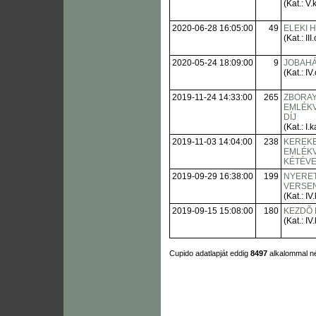
(Kat.: V.k
2020-06-28 16:05:00
49
ELEKI 
(Kat.: III.
2020-05-24 18:09:00
9
JOBAHÁ
(Kat.: IV.
2019-11-24 14:33:00
265
ZBORAY
EMLÉKV
DÍJ
(Kat.: I.k
2019-11-03 14:04:00
238
KEREK
EMLÉKV
KÉTÉVES
2019-09-29 16:38:00
199
NYERE
VERSENY
(Kat.: IV.
2019-09-15 15:08:00
180
KEZDÕ 
(Kat.: IV.
Cupido adatlapját eddig
8497
alkalommal n