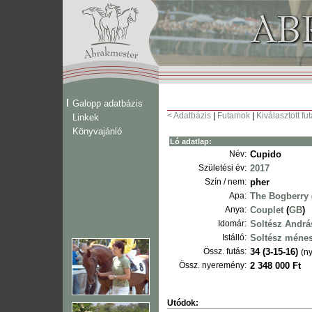
Galopp adatbázis
< Adatbázis
|
Futamok
|
Kiválasztott fu
Linkek
Könyvajánló
Ló adatlap:
Név:
Cupido
Születési év:
2017
Szín / nem:
pher
Apa:
The Bogberry
Anya:
Couplet
(
GB
)
Idomár:
Soltész Andrá
Istálló:
Soltész méne
Össz. futás:
34 (3-15-16)
(ny
Össz. nyeremény:
2 348 000 Ft
Utódok: