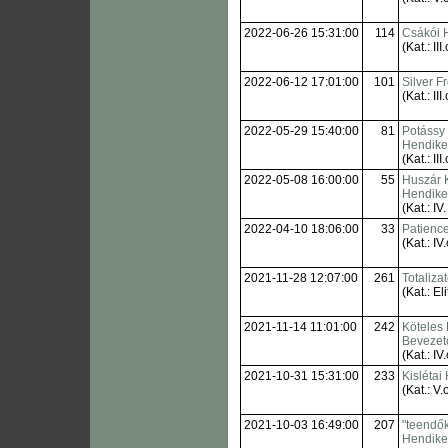
2022-06-26 15:31:00
114
Csákói 
(Kat.: III.
2022-06-12 17:01:00
101
Silver F
(Kat.: III.
2022-05-29 15:40:00
81
Potássy
Hendik
(Kat.: III.
2022-05-08 16:00:00
55
Huszár 
Hendik
(Kat.: IV.
2022-04-10 18:06:00
33
Patienc
(Kat.: IV.
2021-11-28 12:07:00
261
Totaliza
(Kat.: Eli
2021-11-14 11:01:00
242
Köteles 
Bevezet
(Kat.: IV.
2021-10-31 15:31:00
233
Kislétai
(Kat.: V.o
2021-10-03 16:49:00
207
"teendők
Hendik