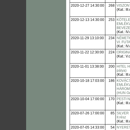
2020-12-27 14:30:00
268
VISZON
(Kat.: III.
2020-12-13 14:30:00
253
KÖTELE
EMLÉKV
BEVEZE
(Kat.: IV.
2020-11-29 13:10:00
234
NÉMET
VI. FU
(Kat.: IV.
2020-11-22 12:30:00
224
ORIGIN
(Kat.: V.o
2020-11-01 13:38:00
200
HITEL H
pálya)
(Kat.: III.
2020-10-18 17:03:00
186
KOVÁCS
EMLÉKV
HÁROM
(HUN Gd
2020-10-04 17:00:00
170
PESTI 
(Kat.: III.
2020-07-26 17:00:00
85
SILVER
II.rész
(Kat.: III.
2020-07-05 14:33:00
54
NYERE