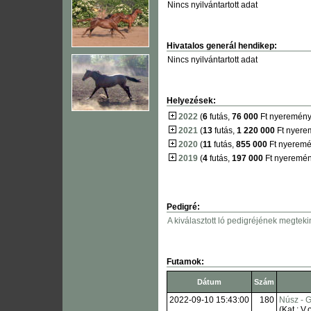
Nincs nyilvántartott adat
Hivatalos generál hendikep:
Nincs nyilvántartott adat
Helyezések:
2022
(
6
futás,
76 000
Ft nyeremény
2021
(
13
futás,
1 220 000
Ft nyere
2020
(
11
futás,
855 000
Ft nyeremé
2019
(
4
futás,
197 000
Ft nyeremén
Pedigré:
A kiválasztott ló pedigréjének megteki
Futamok:
Dátum
Szám
2022-09-10 15:43:00
180
Núsz - 
(Kat.: V.o