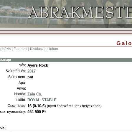
Galo
atbázis
|
Futamok
|
Kiválasztott futam
datlap:
Név:
Ayers Rock
Születési év:
2017
Szín / nem:
pm
Apa:
Anya:
Idomár:
Zala Cs.
Istálló:
ROYAL STABLE
Össz. futás:
16 (0-10-6)
(nyert / pénzért futott / helyezetlen)
ssz. nyeremény:
454 500 Ft
ok: