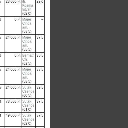
5
23 000 Ft
ifj.
29,0
Kozma
István
(62,0)
6
0 Ft
Májer
–
Cintia
am.
(58,5)
5
24 000 Ft
Májer
37,5
Cintia
am.
(55,5)
6
0 Ft
Bernáth
35,5
Ch.
(62,5)
5
24 000 Ft
Májer
38,5
Cintia
am.
(58,5)
5
24 000 Ft
Suták
32,5
Csenge
(60,5)
3
73 500 Ft
Suták
37,5
Csenge
(61,0)
4
49 000 Ft
Suták
37,5
Csenge
(62,0)