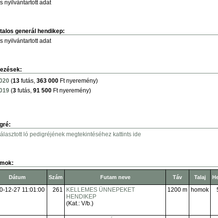
s nyilvántartott adat
talos generál hendikep:
s nyilvántartott adat
ezések:
020
(
13
futás,
363 000
Ft nyeremény)
019
(
3
futás,
91 500
Ft nyeremény)
gré:
választott ló pedigréjének megtekintéséhez kattints ide
amok:
Dátum
Szám
Futam neve
Táv
Talaj
He
0-12-27 11:01:00
261
KELLEMES ÜNNEPEKET
1200 m
homok
HENDIKEP
(Kat.: V/b.)