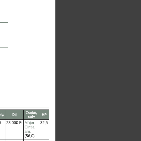
Zsoké,
ly.
Díj
HP
súly
5
23 000 Ft
Májer
32,5
Cintia
am.
(56,0)