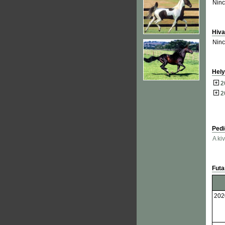
Ninc
Hiva
Ninc
Hely
2
2
Pedi
A ki
Fut
202