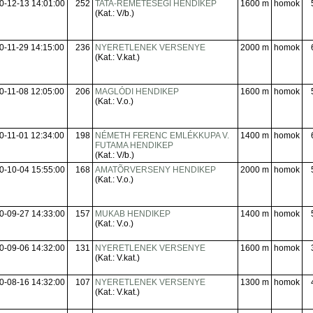
0-12-13 14:01:00
252
TATA-REMETESÉGI HENDIKEP
1600 m
homok
(Kat.: V/b.)
0-11-29 14:15:00
236
NYERETLENEK VERSENYE
2000 m
homok
(Kat.: V.kat.)
0-11-08 12:05:00
206
MAGLÓDI HENDIKEP
1600 m
homok
(Kat.: V.o.)
0-11-01 12:34:00
198
NÉMETH FERENC EMLÉKKUPA V.
1400 m
homok
FUTAMA HENDIKEP
(Kat.: V/b.)
0-10-04 15:55:00
168
AMATÕRVERSENY HENDIKEP
2000 m
homok
(Kat.: V.o.)
0-09-27 14:33:00
157
MUKAB HENDIKEP
1400 m
homok
(Kat.: V.o.)
0-09-06 14:32:00
131
NYERETLENEK VERSENYE
1600 m
homok
(Kat.: V.kat.)
0-08-16 14:32:00
107
NYERETLENEK VERSENYE
1300 m
homok
(Kat.: V.kat.)