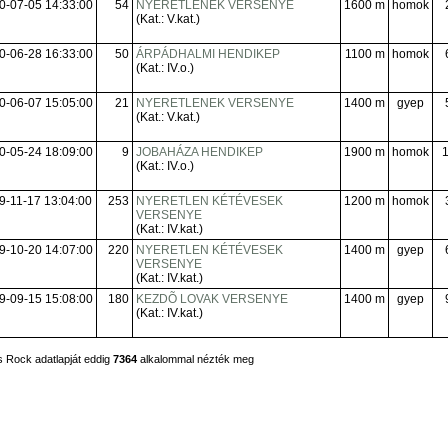
0-07-05 14:33:00
54
NYERETLENEK VERSENYE
1600 m
homok
(Kat.: V.kat.)
0-06-28 16:33:00
50
ÁRPÁDHALMI HENDIKEP
1100 m
homok
(Kat.: IV.o.)
0-06-07 15:05:00
21
NYERETLENEK VERSENYE
1400 m
gyep
(Kat.: V.kat.)
0-05-24 18:09:00
9
JOBAHÁZA HENDIKEP
1900 m
homok
(Kat.: IV.o.)
9-11-17 13:04:00
253
NYERETLEN KÉTÉVESEK
1200 m
homok
VERSENYE
(Kat.: IV.kat.)
9-10-20 14:07:00
220
NYERETLEN KÉTÉVESEK
1400 m
gyep
VERSENYE
(Kat.: IV.kat.)
9-09-15 15:08:00
180
KEZDÕ LOVAK VERSENYE
1400 m
gyep
(Kat.: IV.kat.)
 Rock adatlapját eddig
7364
alkalommal nézték meg