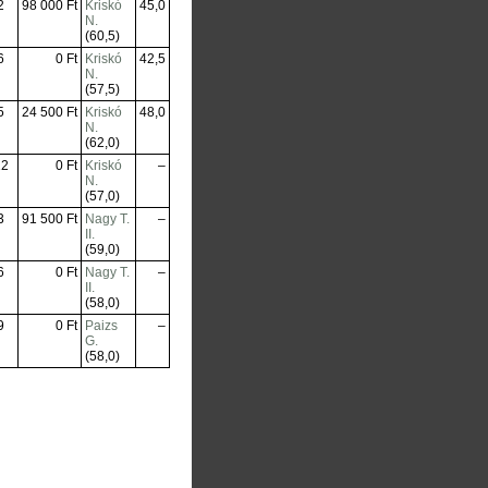
2
98 000 Ft
Kriskó
45,0
N.
(60,5)
6
0 Ft
Kriskó
42,5
N.
(57,5)
5
24 500 Ft
Kriskó
48,0
N.
(62,0)
12
0 Ft
Kriskó
–
N.
(57,0)
3
91 500 Ft
Nagy T.
–
II.
(59,0)
6
0 Ft
Nagy T.
–
II.
(58,0)
9
0 Ft
Paizs
–
G.
(58,0)