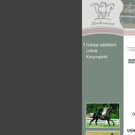
Galopp adatbázis
< Ad
Linkek
Könyvajánló
Ló a
Ö
Utód