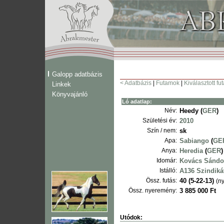
Galopp adatbázis
< Adatbázis
|
Futamok
|
Kiválasztott fu
Linkek
Könyvajánló
Ló adatlap:
Név:
Heedy (
GER
)
Születési év:
2010
Szín / nem:
sk
Apa:
Sabiango
(
GE
Anya:
Heredia
(
GER
)
Idomár:
Kovács Sándo
Istálló:
A136 Szindiká
Össz. futás:
40 (5-22-13)
(ny
Össz. nyeremény:
3 885 000 Ft
Utódok: