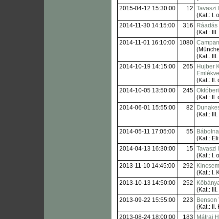
2015-04-12 15:30:00
12
Tavaszi 
(Kat.: I. o
2014-11-30 14:15:00
316
Ráadás 
(Kat.: III.
2014-11-01 16:10:00
1080
Campano
(Münche
(Kat.: III.
2014-10-19 14:15:00
265
Hujber K
Emlékve
(Kat.: II. 
2014-10-05 13:50:00
245
Októberi
(Kat.: II. 
2014-06-01 15:55:00
82
Dunakesz
(Kat.: III.
2014-05-11 17:05:00
55
Bábolnai
(Kat.: Eli
2014-04-13 16:30:00
15
Tavaszi 
(Kat.: I. o
2013-11-10 14:45:00
292
Kincsem
(Kat.: I. 
2013-10-13 14:50:00
252
Kőbánya
(Kat.: III.
2013-09-22 15:55:00
223
Benson 
(Kat.: II.
2013-08-24 18:00:00
183
Mátrai H