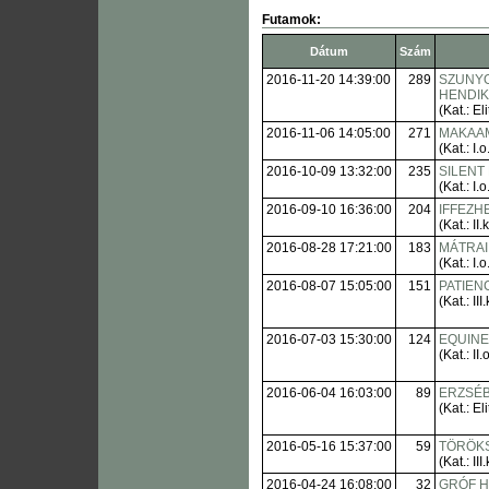
Futamok:
Dátum
Szám
2016-11-20 14:39:00
289
SZUNYO
HENDI
(Kat.: Eli
2016-11-06 14:05:00
271
MAKAA
(Kat.: I.o
2016-10-09 13:32:00
235
SILENT
(Kat.: I.o
2016-09-10 16:36:00
204
IFFEZHE
(Kat.: II.
2016-08-28 17:21:00
183
MÁTRAI
(Kat.: I.o
2016-08-07 15:05:00
151
PATIEN
(Kat.: III.
2016-07-03 15:30:00
124
EQUINE
(Kat.: II.o
2016-06-04 16:03:00
89
ERZSÉB
(Kat.: Eli
2016-05-16 15:37:00
59
TÖRÖKS
(Kat.: III.
2016-04-24 16:08:00
32
GRÓF H