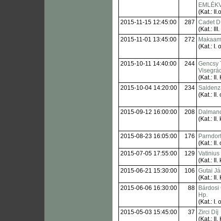
EMLÉK
(Kat.: II.o
2015-11-15 12:45:00
287
Cadet Dí
(Kat.: III.
2015-11-01 13:45:00
272
Makaam
(Kat.: I. o
2015-10-11 14:40:00
244
Gencsy 
Visegrád
(Kat.: II.
2015-10-04 14:20:00
234
Saldenz
(Kat.: II. 
2015-09-12 16:00:00
208
Dalmandi
(Kat.: II. 
2015-08-23 16:05:00
176
Parndorf
(Kat.: II. 
2015-07-05 17:55:00
129
Vatinius 
(Kat.: II. 
2015-06-21 15:30:00
106
Gutai J
(Kat.: II.
2015-06-06 16:30:00
88
Bárdosi
Hp.
(Kat.: I. o
2015-05-03 15:45:00
37
Zirci Díj
(Kat.: II.