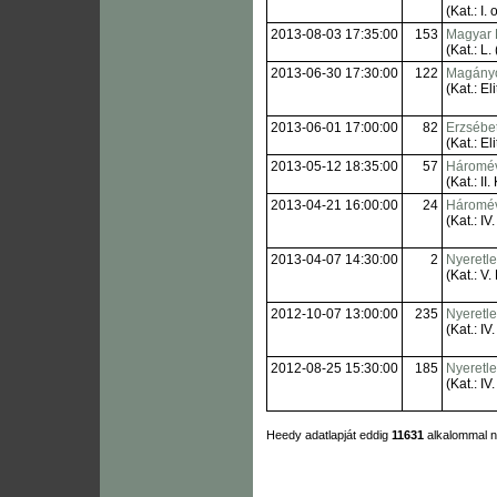
(Kat.: I. o
2013-08-03 17:35:00
153
Magyar 
(Kat.: L
2013-06-30 17:30:00
122
Magányo
(Kat.: Eli
2013-06-01 17:00:00
82
Erzsébet
(Kat.: Eli
2013-05-12 18:35:00
57
Háromév
(Kat.: II.
2013-04-21 16:00:00
24
Háromév
(Kat.: IV.
2013-04-07 14:30:00
2
Nyeretle
(Kat.: V. 
2012-10-07 13:00:00
235
Nyeretl
(Kat.: IV.
2012-08-25 15:30:00
185
Nyeretl
(Kat.: IV.
Heedy adatlapját eddig
11631
alkalommal 