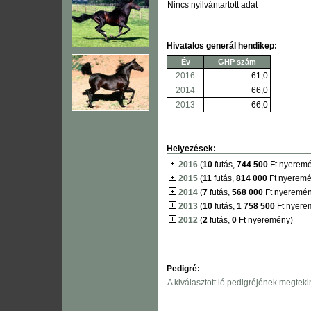
Nincs nyilvántartott adat
Hivatalos generál hendikep:
Év
GHP szám
2016
61,0
2014
66,0
2013
66,0
Helyezések:
2016
(
10
futás,
744 500
Ft nyerem
2015
(
11
futás,
814 000
Ft nyeremé
2014
(
7
futás,
568 000
Ft nyeremén
2013
(
10
futás,
1 758 500
Ft nyere
2012
(
2
futás,
0
Ft nyeremény)
Pedigré:
A kiválasztott ló pedigréjének megteki