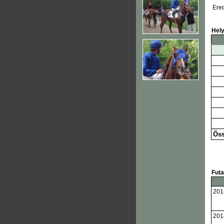
Ere
Hel
Öss
Fut
201
201