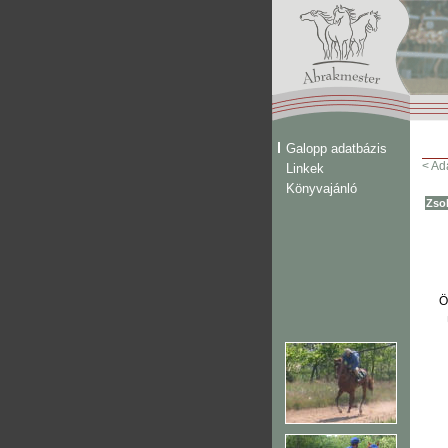
Galopp adatbázis
< Ad
Linkek
Könyvajánló
Zso
Ö