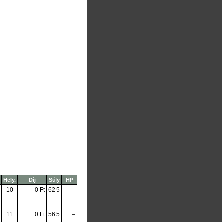
Hely.
Díj
Súly
HP
10
0 Ft
62,5
–
11
0 Ft
56,5
–