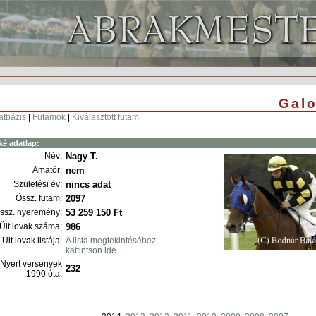
Galo
atbázis
|
Futamok
|
Kiválasztott futam
ké adatlap:
Név:
Nagy T.
Amatőr:
nem
Születési év:
nincs adat
Össz. futam:
2097
ssz. nyeremény:
53 259 150 Ft
Ült lovak száma:
986
Ült lovak listája:
A lista megtekintéséhez
kattintson ide.
Nyert versenyek
232
1990 óta: