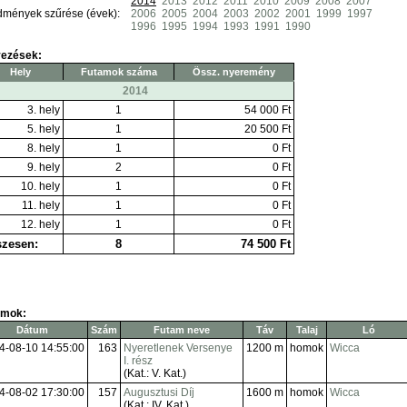
2014
2013
2012
2011
2010
2009
2008
2007
dmények szűrése (évek):
2006
2005
2004
2003
2002
2001
1999
1997
1996
1995
1994
1993
1991
1990
yezések:
Hely
Futamok száma
Össz. nyeremény
2014
3. hely
1
54 000 Ft
5. hely
1
20 500 Ft
8. hely
1
0 Ft
9. hely
2
0 Ft
10. hely
1
0 Ft
11. hely
1
0 Ft
12. hely
1
0 Ft
zesen:
8
74 500 Ft
amok:
Dátum
Szám
Futam neve
Táv
Talaj
Ló
4-08-10 14:55:00
163
Nyeretlenek Versenye
1200 m
homok
Wicca
I. rész
(Kat.: V. Kat.)
4-08-02 17:30:00
157
Augusztusi Díj
1600 m
homok
Wicca
(Kat.: IV. Kat.)