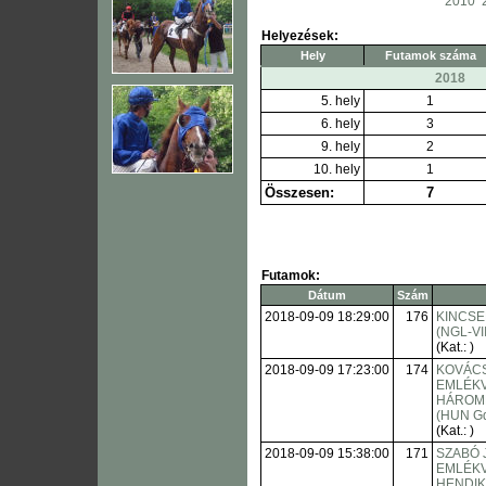
2010
Helyezések:
Hely
Futamok száma
2018
5. hely
1
6. hely
3
9. hely
2
10. hely
1
Összesen:
7
Futamok:
Dátum
Szám
2018-09-09 18:29:00
176
KINCSEM
(NGL-VII
(Kat.: )
2018-09-09 17:23:00
174
KOVÁCS
EMLÉK
HÁROM
(HUN Gd
(Kat.: )
2018-09-09 15:38:00
171
SZABÓ 
EMLÉK
HENDI