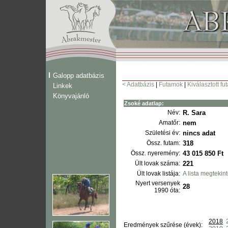
Galopp adatbázis
< Adatbázis
|
Futamok
|
Kiválasztott fu
Linkek
Könyvajánló
Zsoké adatlap:
Név:
R. Sara
Amatőr:
nem
Születési év:
nincs adat
Össz. futam:
318
Össz. nyeremény:
43 015 850 Ft
Ült lovak száma:
221
Ült lovak listája:
A lista megtekin
Nyert versenyek
28
1990 óta:
2018
Eredmények szűrése (évek):