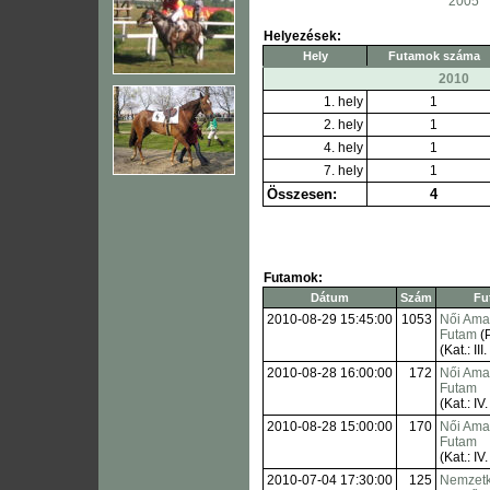
2005
Helyezések:
Hely
Futamok száma
2010
1. hely
1
2. hely
1
4. hely
1
7. hely
1
Összesen:
4
Futamok:
Dátum
Szám
Fu
2010-08-29 15:45:00
1053
Női Amat
Futam
(
(Kat.: III.
2010-08-28 16:00:00
172
Női Amat
Futam
(Kat.: IV.
2010-08-28 15:00:00
170
Női Amat
Futam
(Kat.: IV.
2010-07-04 17:30:00
125
Nemzetk