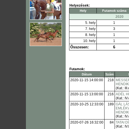
Helyezések:
Hely
Futamok száma
2020
5. hely
1
7. hely
3
8. hely
1
10. hely
1
Összesen:
6
Futamok:
Dátum
Szám
2020-11-15 14:00:00
218
MESSE
HENDI
(Kat.: III.
2020-11-15 13:00:00
216
ADÉL H
(Kat.: IV.
2020-10-25 12:33:00
189
GÁL LÁ
EMLÉK
HENDI
(Kat.: IV.
2020-07-26 16:32:00
84
TATAI DÍ
(Kat.: IV.