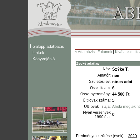
Galopp adatbázis
< Adatbázis
|
Futamok
|
Kiválasztott fu
Linkek
Könyvajánló
Zsoké adatlap:
Név:
Sz?ke T.
Amatőr:
nem
Születési év:
nincs adat
Össz. futam:
6
Össz. nyeremény:
44 500 Ft
Ült lovak száma:
5
Ült lovak listája:
A lista megtekin
Nyert versenyek
0
1990 óta:
Eredmények szűrése (évek):
2020