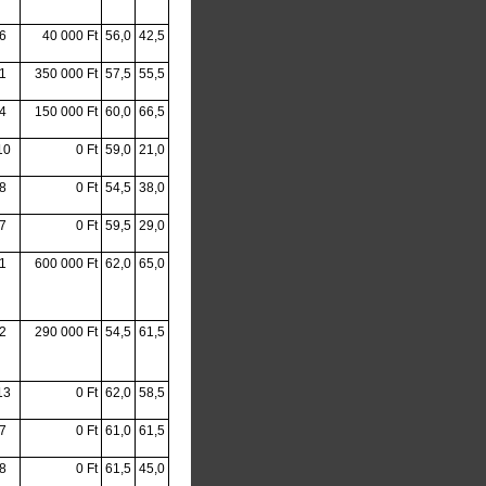
6
40 000 Ft
56,0
42,5
1
350 000 Ft
57,5
55,5
4
150 000 Ft
60,0
66,5
10
0 Ft
59,0
21,0
8
0 Ft
54,5
38,0
7
0 Ft
59,5
29,0
1
600 000 Ft
62,0
65,0
2
290 000 Ft
54,5
61,5
13
0 Ft
62,0
58,5
7
0 Ft
61,0
61,5
8
0 Ft
61,5
45,0