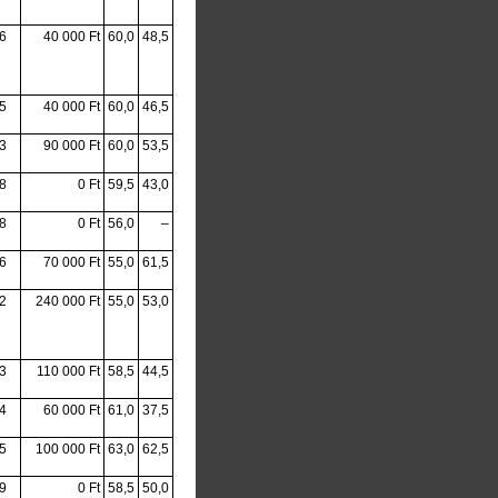
6
40 000 Ft
60,0
48,5
5
40 000 Ft
60,0
46,5
3
90 000 Ft
60,0
53,5
8
0 Ft
59,5
43,0
8
0 Ft
56,0
–
6
70 000 Ft
55,0
61,5
2
240 000 Ft
55,0
53,0
3
110 000 Ft
58,5
44,5
4
60 000 Ft
61,0
37,5
5
100 000 Ft
63,0
62,5
9
0 Ft
58,5
50,0