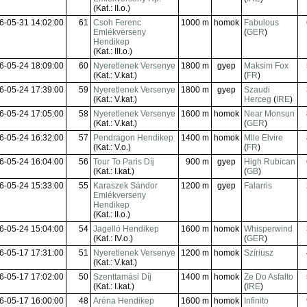
(Kat.: II.o.)
6-05-31 14:02:00
61
Csoh Ferenc
1000 m
homok
Fabulous
Emlékverseny
(
GER
)
Hendikep
(Kat.: III.o.)
6-05-24 18:09:00
60
Nyeretlenek Versenye
1800 m
gyep
Maksim Fox
(Kat.: V.kat.)
(
FR
)
6-05-24 17:39:00
59
Nyeretlenek Versenye
1800 m
gyep
Szaudi
(Kat.: V.kat.)
Herceg
(
IRE
)
6-05-24 17:05:00
58
Nyeretlenek Versenye
1600 m
homok
Near Monsun
(Kat.: V.kat.)
(
GER
)
6-05-24 16:32:00
57
Pendragon Hendikep
1400 m
homok
Mlle Elvire
(Kat.: V.o.)
(
FR
)
6-05-24 16:04:00
56
Tour To Paris Díj
900 m
gyep
High Rubican
(Kat.: I.kat.)
(
GB
)
6-05-24 15:33:00
55
Karaszek Sándor
1200 m
gyep
Falarris
Emlékverseny
Hendikep
(Kat.: II.o.)
6-05-24 15:04:00
54
Jagelló Hendikep
1600 m
homok
Whisperwind
(Kat.: IV.o.)
(
GER
)
6-05-17 17:31:00
51
Nyeretlenek Versenye
1200 m
homok
Szíriusz
(Kat.: V.kat.)
6-05-17 17:02:00
50
Szenttamási Díj
1400 m
homok
Ze Do Asfalto
(Kat.: I.kat.)
(
IRE
)
6-05-17 16:00:00
48
Aréna Hendikep
1600 m
homok
Infinito