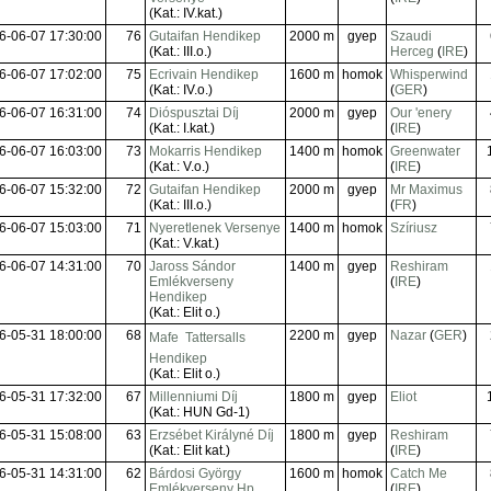
(Kat.: IV.kat.)
6-06-07 17:30:00
76
Gutaifan Hendikep
2000 m
gyep
Szaudi
(Kat.: III.o.)
Herceg
(
IRE
)
6-06-07 17:02:00
75
Ecrivain Hendikep
1600 m
homok
Whisperwind
(Kat.: IV.o.)
(
GER
)
6-06-07 16:31:00
74
Dióspusztai Díj
2000 m
gyep
Our 'enery
(Kat.: I.kat.)
(
IRE
)
6-06-07 16:03:00
73
Mokarris Hendikep
1400 m
homok
Greenwater
(Kat.: V.o.)
(
IRE
)
6-06-07 15:32:00
72
Gutaifan Hendikep
2000 m
gyep
Mr Maximus
(Kat.: III.o.)
(
FR
)
6-06-07 15:03:00
71
Nyeretlenek Versenye
1400 m
homok
Szíriusz
(Kat.: V.kat.)
6-06-07 14:31:00
70
Jaross Sándor
1400 m
gyep
Reshiram
Emlékverseny
(
IRE
)
Hendikep
(Kat.: Elit o.)
6-05-31 18:00:00
68
2200 m
gyep
Nazar
(
GER
)
Mafe  Tattersalls
Hendikep
(Kat.: Elit o.)
6-05-31 17:32:00
67
Millenniumi Díj
1800 m
gyep
Eliot
(Kat.: HUN Gd-1)
6-05-31 15:08:00
63
Erzsébet Királyné Díj
1800 m
gyep
Reshiram
(Kat.: Elit kat.)
(
IRE
)
6-05-31 14:31:00
62
Bárdosi György
1600 m
homok
Catch Me
Emlékverseny Hp.
(
IRE
)