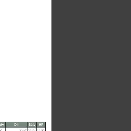
ly.
Díj
Súly
HP
7
0 Ft
55,5
55,0