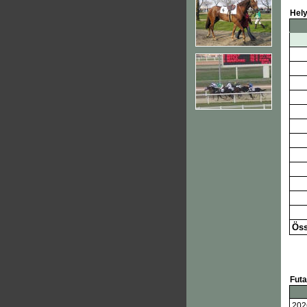
Hel
Öss
Fut
202