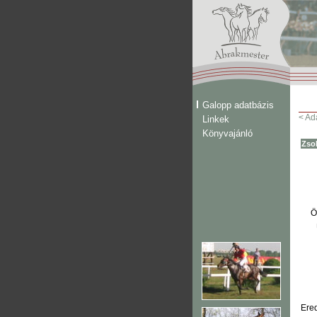
Galopp adatbázis
< Ad
Linkek
Könyvajánló
Zso
Ö
Ere