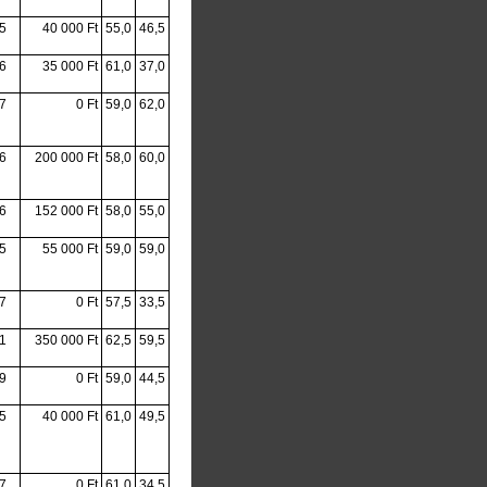
5
40 000 Ft
55,0
46,5
6
35 000 Ft
61,0
37,0
7
0 Ft
59,0
62,0
6
200 000 Ft
58,0
60,0
6
152 000 Ft
58,0
55,0
5
55 000 Ft
59,0
59,0
7
0 Ft
57,5
33,5
1
350 000 Ft
62,5
59,5
9
0 Ft
59,0
44,5
5
40 000 Ft
61,0
49,5
7
0 Ft
61,0
34,5