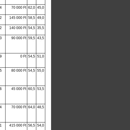
4
70 000 Ft
62,0
45,0
2
145 000 Ft
58,5
49,0
2
140 000 Ft
54,5
35,5
3
90 000 Ft
59,5
43,5
9
0 Ft
54,5
51,0
5
80 000 Ft
54,5
55,0
6
45 000 Ft
60,5
53,5
4
70 000 Ft
64,0
48,5
1
415 000 Ft
56,5
54,0