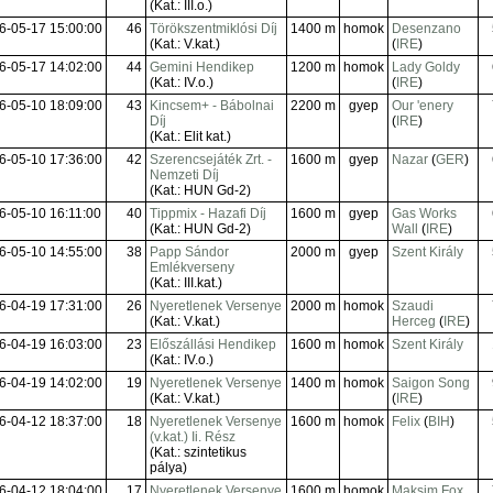
(Kat.: III.o.)
6-05-17 15:00:00
46
Törökszentmiklósi Díj
1400 m
homok
Desenzano
(Kat.: V.kat.)
(
IRE
)
6-05-17 14:02:00
44
Gemini Hendikep
1200 m
homok
Lady Goldy
(Kat.: IV.o.)
(
IRE
)
6-05-10 18:09:00
43
Kincsem+ - Bábolnai
2200 m
gyep
Our 'enery
Díj
(
IRE
)
(Kat.: Elit kat.)
6-05-10 17:36:00
42
Szerencsejáték Zrt. -
1600 m
gyep
Nazar
(
GER
)
Nemzeti Díj
(Kat.: HUN Gd-2)
6-05-10 16:11:00
40
Tippmix - Hazafi Díj
1600 m
gyep
Gas Works
(Kat.: HUN Gd-2)
Wall
(
IRE
)
6-05-10 14:55:00
38
Papp Sándor
2000 m
gyep
Szent Király
Emlékverseny
(Kat.: III.kat.)
6-04-19 17:31:00
26
Nyeretlenek Versenye
2000 m
homok
Szaudi
(Kat.: V.kat.)
Herceg
(
IRE
)
6-04-19 16:03:00
23
Előszállási Hendikep
1600 m
homok
Szent Király
(Kat.: IV.o.)
6-04-19 14:02:00
19
Nyeretlenek Versenye
1400 m
homok
Saigon Song
(Kat.: V.kat.)
(
IRE
)
6-04-12 18:37:00
18
Nyeretlenek Versenye
1600 m
homok
Felix
(
BIH
)
(v.kat.) Ii. Rész
(Kat.: szintetikus
pálya)
6-04-12 18:04:00
17
Nyeretlenek Versenye
1600 m
homok
Maksim Fox