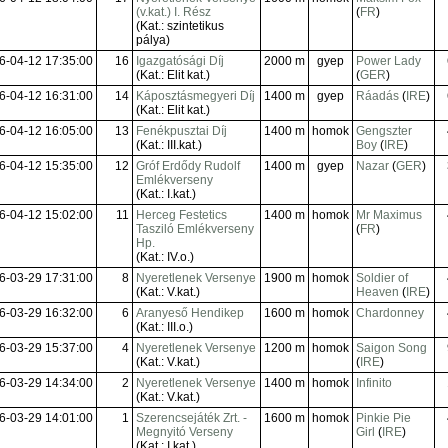
(v.kat.) I. Rész
(
FR
)
(Kat.: szintetikus
pálya)
6-04-12 17:35:00
16
Igazgatósági Díj
2000 m
gyep
Power Lady
(Kat.: Elit kat.)
(
GER
)
6-04-12 16:31:00
14
Káposztásmegyeri Díj
1400 m
gyep
Ráadás
(
IRE
)
(Kat.: Elit kat.)
6-04-12 16:05:00
13
Fenékpusztai Díj
1400 m
homok
Gengszter
(Kat.: III.kat.)
Boy
(
IRE
)
6-04-12 15:35:00
12
Gróf Erdődy Rudolf
1400 m
gyep
Nazar
(
GER
)
Emlékverseny
(Kat.: I.kat.)
6-04-12 15:02:00
11
Herceg Festetics
1400 m
homok
Mr Maximus
Tasziló Emlékverseny
(
FR
)
Hp.
(Kat.: IV.o.)
6-03-29 17:31:00
8
Nyeretlenek Versenye
1900 m
homok
Soldier of
(Kat.: V.kat.)
Heaven
(
IRE
)
6-03-29 16:32:00
6
Aranyeső Hendikep
1600 m
homok
Chardonney
(Kat.: III.o.)
6-03-29 15:37:00
4
Nyeretlenek Versenye
1200 m
homok
Saigon Song
(Kat.: V.kat.)
(
IRE
)
6-03-29 14:34:00
2
Nyeretlenek Versenye
1400 m
homok
Infinito
(Kat.: V.kat.)
6-03-29 14:01:00
1
Szerencsejáték Zrt. -
1600 m
homok
Pinkie Pie
Megnyitó Verseny
Girl
(
IRE
)
(Kat.: I.kat.)