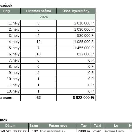
yezések:
Hely
Futamok száma
Össz. nyeremény
2026
1. hely
5
2 010 000 Ft
2. hely
5
1 030 000 Ft
3. hely
4
520 000 Ft
4. hely
12
1 085 000 Ft
5. hely
7
1 455 000 Ft
6. hely
10
822 000 Ft
7. hely
6
0 Ft
8. hely
6
0 Ft
9. hely
4
0 Ft
10. hely
1
0 Ft
11. hely
1
0 Ft
13. hely
1
0 Ft
zesen:
62
6 922 000 Ft
amok:
Dátum
Szám
Futam neve
Táv
Talaj
Ló
He
6-07-05 19:00:00
102
Byd Autowallis -
2800 m
gyep
Power Lady