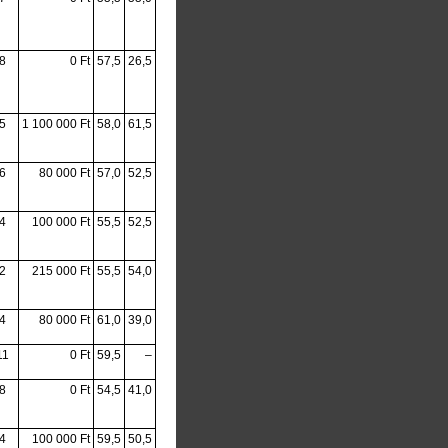
8
0 Ft
57,5
26,5
5
1 100 000 Ft
58,0
61,5
6
80 000 Ft
57,0
52,5
4
100 000 Ft
55,5
52,5
2
215 000 Ft
55,5
54,0
4
80 000 Ft
61,0
39,0
11
0 Ft
59,5
–
8
0 Ft
54,5
41,0
4
100 000 Ft
59,5
50,5