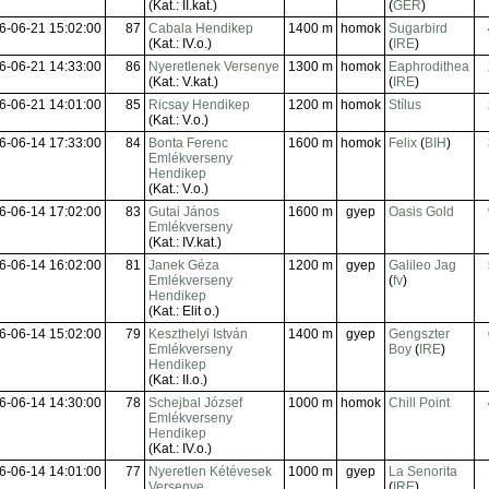
(Kat.: II.kat.)
(
GER
)
6-06-21 15:02:00
87
Cabala Hendikep
1400 m
homok
Sugarbird
(Kat.: IV.o.)
(
IRE
)
6-06-21 14:33:00
86
Nyeretlenek Versenye
1300 m
homok
Eaphrodithea
(Kat.: V.kat.)
(
IRE
)
6-06-21 14:01:00
85
Ricsay Hendikep
1200 m
homok
Stílus
(Kat.: V.o.)
6-06-14 17:33:00
84
Bonta Ferenc
1600 m
homok
Felix
(
BIH
)
Emlékverseny
Hendikep
(Kat.: V.o.)
6-06-14 17:02:00
83
Gutai János
1600 m
gyep
Oasis Gold
Emlékverseny
(Kat.: IV.kat.)
6-06-14 16:02:00
81
Janek Géza
1200 m
gyep
Galileo Jag
Emlékverseny
(
fv
)
Hendikep
(Kat.: Elit o.)
6-06-14 15:02:00
79
Keszthelyi István
1400 m
gyep
Gengszter
Emlékverseny
Boy
(
IRE
)
Hendikep
(Kat.: II.o.)
6-06-14 14:30:00
78
Schejbal József
1000 m
homok
Chill Point
Emlékverseny
Hendikep
(Kat.: IV.o.)
6-06-14 14:01:00
77
Nyeretlen Kétévesek
1000 m
gyep
La Senorita
Versenye
(
IRE
)