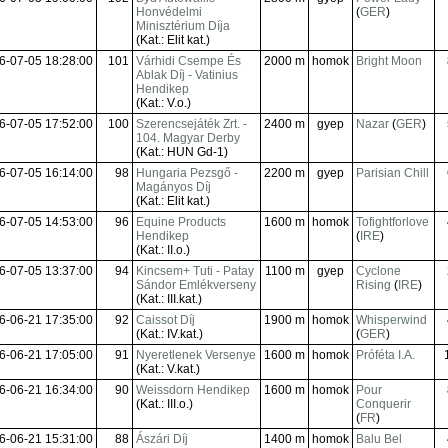
Honvédelmi
(
GER
)
Minisztérium Díja
(Kat.: Elit kat.)
6-07-05 18:28:00
101
Várhidi Csempe És
2000 m
homok
Bright Moon
Ablak Díj - Vatinius
Hendikep
(Kat.: V.o.)
6-07-05 17:52:00
100
Szerencsejáték Zrt. -
2400 m
gyep
Nazar
(
GER
)
104. Magyar Derby
(Kat.: HUN Gd-1)
6-07-05 16:14:00
98
Hungaria Pezsgő -
2200 m
gyep
Parisian Chill
Magányos Díj
(Kat.: Elit kat.)
6-07-05 14:53:00
96
Equine Products
1600 m
homok
Tofightforlove
Hendikep
(
IRE
)
(Kat.: II.o.)
6-07-05 13:37:00
94
Kincsem+ Tuti - Patay
1100 m
gyep
Cyclone
Sándor Emlékverseny
Rising
(
IRE
)
(Kat.: III.kat.)
6-06-21 17:35:00
92
Caissot Díj
1900 m
homok
Whisperwind
(Kat.: IV.kat.)
(
GER
)
6-06-21 17:05:00
91
Nyeretlenek Versenye
1600 m
homok
Próféta I.A.
(Kat.: V.kat.)
6-06-21 16:34:00
90
Weissdorn Hendikep
1600 m
homok
Pour
(Kat.: III.o.)
Conquerir
(
FR
)
6-06-21 15:31:00
88
Ászári Díj
1400 m
homok
Balu Bel