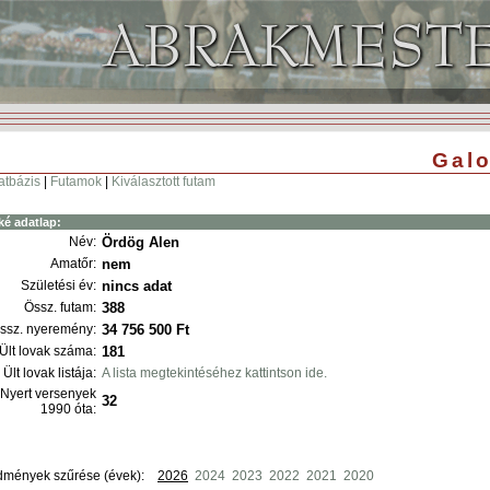
Galo
atbázis
|
Futamok
|
Kiválasztott futam
ké adatlap:
Név:
Ördög Alen
Amatőr:
nem
Születési év:
nincs adat
Össz. futam:
388
ssz. nyeremény:
34 756 500 Ft
Ült lovak száma:
181
Ült lovak listája:
A lista megtekintéséhez kattintson ide.
Nyert versenyek
32
1990 óta:
dmények szűrése (évek):
2026
2024
2023
2022
2021
2020