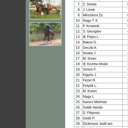
7.
Z. Smida
8.
J. Línek
9.
Mészáros Zs.
10.
Nagy T. II.
11.
P. Krowicki
12.
S. Georgiev
13.
ifj. Fejes L.
14.
Bakos G.
15.
Deczki A.
16.
Noska J.
17.
M. Srnec
18.
ifj. Kozma István
19.
Simon F.
20.
Kígyós J.
21.
Fézer R.
22.
Potyók L.
23.
M. Koren
24.
Nagy L.
25.
Kanics Melinda
26.
Suták Vanda
27.
D. Filipovic
28.
Godó P.
29.
Dickinson Judit am.