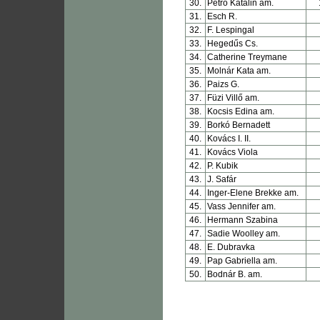
30.
Petró Katalin am.
31.
Esch R.
32.
F. Lespingal
33.
Hegedűs Cs.
34.
Catherine Treymane
35.
Molnár Kata am.
36.
Paizs G.
37.
Füzi Villő am.
38.
Kocsis Edina am.
39.
Borkó Bernadett
40.
Kovács I. II.
41.
Kovács Viola
42.
P. Kubik
43.
J. Safár
44.
Inger-Elene Brekke am.
45.
Vass Jennifer am.
46.
Hermann Szabina
47.
Sadie Woolley am.
48.
E. Dubravka
49.
Pap Gabriella am.
50.
Bodnár B. am.