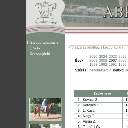
Galopp adatbázis
< Vissza az adatbázis kezdőlapjára
Linkek
Könyvajánló
2026
2024
2023
2022
Évek:
2009
2008
2007
2006
1993
1992
1991
1990
Szűrés:
belföld-külföld
belföld
k
Zsoké neve
1.
Kovács S.
1
2.
Kerekes K.
1
3.
L. Kasal
1
4.
Nagy T.
5.
Varga Z.
6.
Tormási Gy.