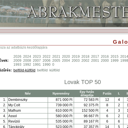
Galo
ssza az adatbázis kezdőlapjára
2026
2024
2023
2022
2021
2020
2019
2018
2017
2016
2015
201
Évek:
2009
2008
2007
2006
2005
2004
2003
2002
2001
2000
1999
199
1993
1992
1991
1990
0
Szűrés:
belföld-külföld
belföld
külföld
Lovak TOP 50
Egy futás
Név
Nyeremény
Futás
I.
I
átlagdíja
1.
Dembinszky
871 000 Ft
72 583 Ft
12
4
2.
My Colt
739 000 Ft
92 375 Ft
8
2
3.
Mafhum
610 000 Ft
152 500 Ft
4
3
4.
Assol
580 000 Ft
96 667 Ft
6
2
5.
Revízió
535 000 Ft
89 167 Ft
6
6
6.
Tánckirály
523 000 Ft
37 357 Ft
14
5