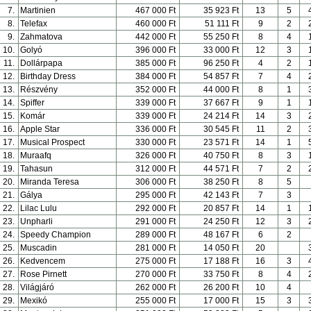
7.
Martinien
467 000 Ft
35 923 Ft
13
5
8.
Telefax
460 000 Ft
51 111 Ft
9
2
9.
Zahmatova
442 000 Ft
55 250 Ft
8
4
10.
Golyó
396 000 Ft
33 000 Ft
12
3
11.
Dollárpapa
385 000 Ft
96 250 Ft
4
2
12.
Birthday Dress
384 000 Ft
54 857 Ft
7
4
13.
Részvény
352 000 Ft
44 000 Ft
8
1
14.
Spiffer
339 000 Ft
37 667 Ft
9
1
15.
Komár
339 000 Ft
24 214 Ft
14
3
16.
Apple Star
336 000 Ft
30 545 Ft
11
2
17.
Musical Prospect
330 000 Ft
23 571 Ft
14
1
18.
Muraafq
326 000 Ft
40 750 Ft
8
3
19.
Tahasun
312 000 Ft
44 571 Ft
7
2
20.
Miranda Teresa
306 000 Ft
38 250 Ft
8
5
21.
Gálya
295 000 Ft
42 143 Ft
7
3
22.
Lilac Lulu
292 000 Ft
20 857 Ft
14
1
23.
Unpharli
291 000 Ft
24 250 Ft
12
3
24.
Speedy Champion
289 000 Ft
48 167 Ft
6
2
25.
Muscadin
281 000 Ft
14 050 Ft
20
26.
Kedvencem
275 000 Ft
17 188 Ft
16
3
27.
Rose Pirnett
270 000 Ft
33 750 Ft
8
4
28.
Világjáró
262 000 Ft
26 200 Ft
10
4
29.
Mexikó
255 000 Ft
17 000 Ft
15
3