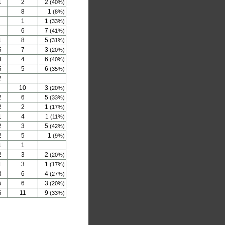
1
2
2
(40%)
8
1
(8%)
1
1
(33%)
6
7
(41%)
1
8
5
(31%)
5
7
3
(20%)
3
4
6
(40%)
5
5
6
(35%)
2
10
3
(20%)
2
6
5
(33%)
2
2
1
(17%)
1
4
1
(11%)
2
3
5
(42%)
2
5
1
(9%)
1
1
2
3
2
(20%)
1
3
1
(17%)
3
6
4
(27%)
5
6
3
(20%)
6
11
9
(33%)