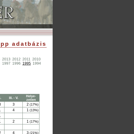
pp adatbázis
4
2013
2012
2011
2010
8
1997
1996
1995
1994
Helye-
I.
III. - V.
zetlen
3
3
2
(17%)
1
4
1
(13%)
1
1
2
1
(17%)
2
4
3
(21%)