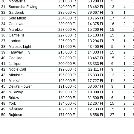
30.
Montauciel
251 000 Ft
50 200 Ft
5
31.
Samantha Eiwing
240 000 Ft
18 462 Ft
13
4
32.
Garderob
239 000 Ft
79 667 Ft
3
1
33.
Solo Music
234 000 Ft
13 765 Ft
17
4
34.
Corcovado
230 000 Ft
14 375 Ft
16
2
35.
Marokko
228 000 Ft
15 200 Ft
15
36.
Carmelite
227 000 Ft
15 133 Ft
15
2
37.
Lordom
226 000 Ft
13 294 Ft
17
1
38.
Majestic Light
217 000 Ft
43 400 Ft
5
3
39.
Faraway Filly
215 000 Ft
14 333 Ft
15
2
40.
Cadillac
202 000 Ft
13 467 Ft
15
2
41.
Jackpot
200 000 Ft
33 333 Ft
6
1
42.
Noble Call
199 000 Ft
22 111 Ft
9
3
43.
Altruistic
196 000 Ft
16 333 Ft
12
2
44.
Makkabi
195 000 Ft
17 727 Ft
11
3
45.
Delia's Flower
191 000 Ft
63 667 Ft
3
1
46.
Milkiway
190 000 Ft
19 000 Ft
10
3
47.
Bridzs
189 000 Ft
31 500 Ft
6
1
48.
York
184 000 Ft
12 267 Ft
15
2
49.
Nélküled
182 000 Ft
12 133 Ft
15
1
50.
Bujdosó
177 000 Ft
6 556 Ft
27
1