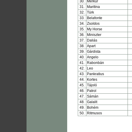
30.
Merkur
31.
Maritina
32.
Türk
33.
Belafonte
34.
Zsoldos
35.
My Horse
36.
Miniszter
37.
Daliás
38.
Apart
39.
Gárdista
40.
Angelo
41.
Rabonbán
42.
Leo
43.
Pankratius
44.
Kortes
45.
Tájoló
46.
Patrol
47.
Sámán
48.
Galalit
49.
Bohém
50.
Ritmusos