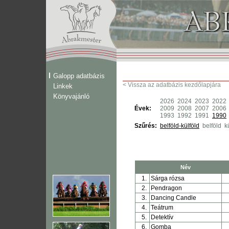
Galopp adatbázis
< Vissza az adatbázis kezdőlapjára
Linkek
Könyvajánló
2026
2024
2023
2022
Évek:
2009
2008
2007
2006
1993
1992
1991
1990
Szűrés:
belföld-külföld
belföld
k
Név
1.
Sárga rózsa
2.
Pendragon
3.
Dancing Candle
4.
Teátrum
5.
Detektív
6.
Gomba