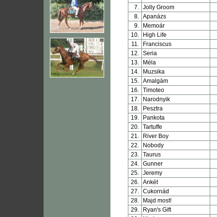
7.
Jolly Groom
8.
Apanázs
9.
Memoár
10.
High Life
11.
Franciscus
12.
Seria
13.
Méla
14.
Muzsika
15.
Amalgám
16.
Timoteo
17.
Narodnyik
18.
Pesztra
19.
Pankota
20.
Tartuffe
21.
River Boy
22.
Nobody
23.
Taurus
24.
Gunner
25.
Jeremy
26.
Ankét
27.
Cukornád
28.
Majd most!
29.
Ryan's Gift