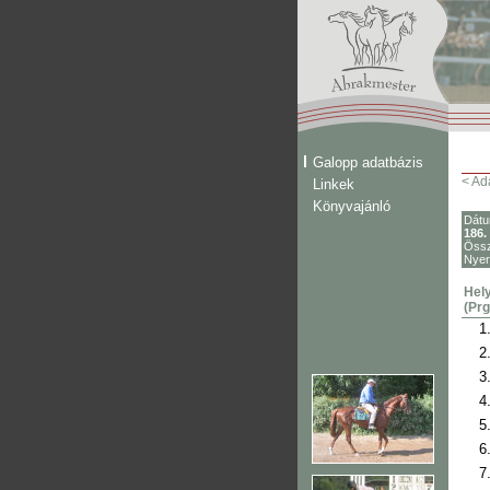
Galopp adatbázis
< Ad
Linkek
Könyvajánló
Dát
186.
Össz
Nye
Hely
(Prg
1
2
3
4
5
6
7