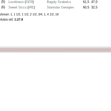
.
(5)
Loveliness
(
GER
)
Bagoly Szabolcs
61,5
47,0
.
(6)
Sweet Siccu
(
IRE
)
Stanislav Georgiev
60,5
32,5
ztosan: 1, 1 1/2, 1 1/2, 2 1/2, 3/4, 1, 4 1/2, 16
futási idő:
1:27.9