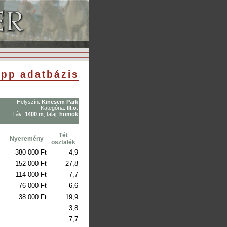
pp adatbázis
Helyszín:
Kincsem Park
Kategória:
III.o.
Táv:
1400 m
, talaj:
homok
Tét
Nyeremény
osztalék
380 000 Ft
4,9
152 000 Ft
27,8
114 000 Ft
7,7
76 000 Ft
6,6
38 000 Ft
19,9
3,8
7,7