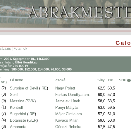
Galo
atbázis
|
Futamok
um:
2021. September 19., 14:33:00
sz. futam,
Üllői Hendikep
díjazás:
760 000 Ft
remény:
380.000, 152.000, 114.000, 76.000, 38.000
.
Ló neve
Zsoké
Súly
HP
SHP
.sz.)
.
(2)
Surprise of Devil
(
IRE
)
Nagy Polett
62,5
60,5
.
(3)
Serif
Farkas Dorottya am.
60,0
57,0
.
(9)
Messina
(
SVK
)
Jaroslav Línek
58,0
53,5
.
(1)
Kontroll
Panyi Mátyás
63,0
59,5
.
(7)
Sugarbird
(
IRE
)
Májer Cintia am.
57,0
51,0
.
(4)
Botaniste
(
GER
)
Kovács Milán
59,0
50,0
.
(8)
Amaranta
Gönczi Rebeka
57,5
47,5