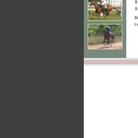
8
9
Bi
Le