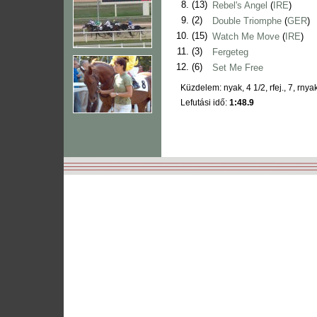
8.
(13)
Rebel's Angel
(
IRE
)
9.
(2)
Double Triomphe
(
GER
)
10.
(15)
Watch Me Move
(
IRE
)
11.
(3)
Fergeteg
12.
(6)
Set Me Free
Küzdelem: nyak, 4 1/2, rfej., 7, rnyak.
Lefutási idő:
1:48.9