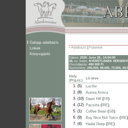
Galopp adatbázis
< Adatbázis
|
Futamok
Linkek
Könyvajánló
Dátum:
2020. June 28., 14:04:00
45.
sz. futam,
NYERETLENEK VERSENY
Összdíjazás:
490 000 Ft
Nyeremény:
245.000, 98.000, 73.500, 49.
Hely.
Ló neve
(Prg.sz.)
1.
(5)
Lucifer
2.
(8)
Aurora Amica
3.
(10)
Dawn Hill
(
FR
)
4.
(12)
Pacsirta
(
IRE
)
5.
(1)
Coffee Bean
(
GB
)
6.
(9)
Buy Nice Not Twice
(
IRE
)
7.
(4)
Hadal Deep
(
IRE
)