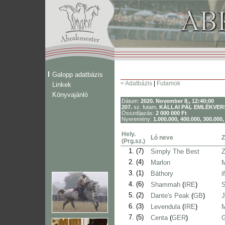
Galopp adatbázis
< Adatbázis
|
Futamok
Linkek
Könyvajánló
Dátum:
2020. November 8., 12:40:00
207.
sz. futam,
KÁLLAI PÁL EMLÉKVERS
Összdíjazás:
2 000 000 Ft
Nyeremény:
1.000.000, 400.000, 300.000,
Hely.
Ló neve
Z
(Prg.sz.)
1.
(7)
Simply The Best
Z
2.
(4)
Marlon
M
3.
(1)
Báthory
i
4.
(6)
Shammah
(
IRE
)
S
5.
(2)
Dante's Peak
(
GB
)
J
6.
(3)
Levendula
(
IRE
)
M
7.
(5)
Centa
(
GER
)
G