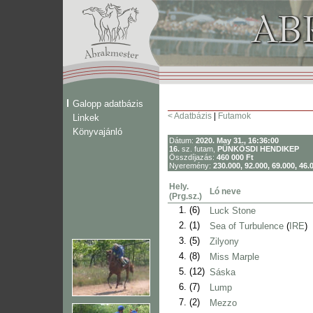
Galopp adatbázis
< Adatbázis
|
Futamok
Linkek
Könyvajánló
Dátum:
2020. May 31., 16:36:00
16.
sz. futam,
PÜNKÖSDI HENDIKEP
Összdíjazás:
460 000 Ft
Nyeremény:
230.000, 92.000, 69.000, 46.
Hely.
Ló neve
(Prg.sz.)
1.
(6)
Luck Stone
2.
(1)
Sea of Turbulence
(
IRE
)
3.
(5)
Zilyony
4.
(8)
Miss Marple
5.
(12)
Sáska
6.
(7)
Lump
7.
(2)
Mezzo