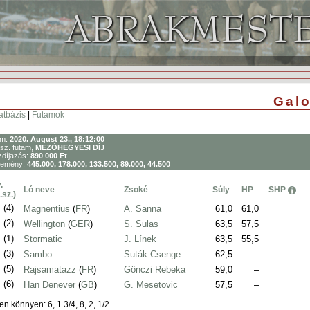
Galo
atbázis
|
Futamok
um:
2020. August 23., 18:12:00
sz. futam,
MEZÕHEGYESI DÍJ
díjazás:
890 000 Ft
remény:
445.000, 178.000, 133.500, 89.000, 44.500
.
Ló neve
Zsoké
Súly
HP
SHP
.sz.)
.
(4)
Magnentius
(
FR
)
A. Sanna
61,0
61,0
.
(2)
Wellington
(
GER
)
S. Sulas
63,5
57,5
.
(1)
Stormatic
J. Línek
63,5
55,5
.
(3)
Sambo
Suták Csenge
62,5
–
.
(5)
Rajsamatazz
(
FR
)
Gönczi Rebeka
59,0
–
.
(6)
Han Denever
(
GB
)
G. Mesetovic
57,5
–
en könnyen: 6, 1 3/4, 8, 2, 1/2