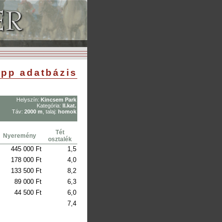
pp adatbázis
Helyszín:
Kincsem Park
Kategória:
II.kat.
Táv:
2000 m
, talaj:
homok
Tét
Nyeremény
osztalék
445 000 Ft
1,5
178 000 Ft
4,0
133 500 Ft
8,2
89 000 Ft
6,3
44 500 Ft
6,0
7,4