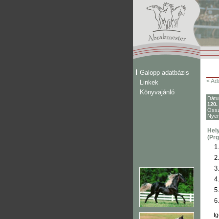
Galopp adatbázis
< Ad
Linkek
Könyvajánló
Dát
120.
Össz
Nye
Hely
(Prg
1
2
3
4
5
6
Ig