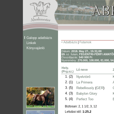
Galopp adatbázis
< Adatbázis
|
Futamok
Linkek
Könyvajánló
Dátum:
2018. May 27., 15:31:00
69.
sz. futam,
FEGENTRI-FÉRFI AMATÕ
Összdíjazás:
540 000 Ft
Nyeremény:
270.000, 108.000, 81.000, 54
Hely.
Ló neve
(Prg.sz.)
1.
(2)
Nyelvtörő
2.
(1)
La Primera
3.
(5)
Rebelliously
(
GER
)
4.
(3)
Babylon Glory
5.
(4)
Perfect Too
Biztosan: 2, 1 1/2, 3, 12
Lefutási idő:
1:25.2