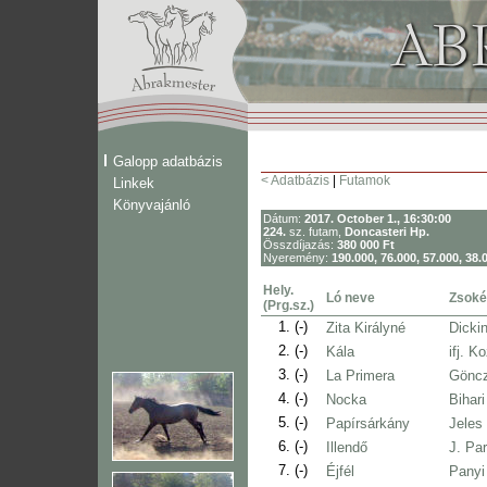
Galopp adatbázis
< Adatbázis
|
Futamok
Linkek
Könyvajánló
Dátum:
2017. October 1., 16:30:00
224.
sz. futam,
Doncasteri Hp.
Összdíjazás:
380 000 Ft
Nyeremény:
190.000, 76.000, 57.000, 38.
Hely.
Ló neve
Zsoké
(Prg.sz.)
1.
(-)
Zita Királyné
Dicki
2.
(-)
Kála
ifj. K
3.
(-)
La Primera
Göncz
4.
(-)
Nocka
Bihar
5.
(-)
Papírsárkány
Jeles
6.
(-)
Illendő
J. Par
7.
(-)
Éjfél
Panyi