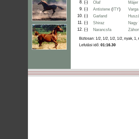
8.
(-)
Olaf
Májer
9.
(-)
Antistene
(
ITY
)
Varga
10.
(-)
Garland
Huszá
11.
(-)
Shiraz
Nagy T
12.
(-)
Narancsfa
Záhon
Biztosan: 1/2, 1/2, 1/2, 1/2, nyak, 1, r
Lefutási idő:
01:16.30