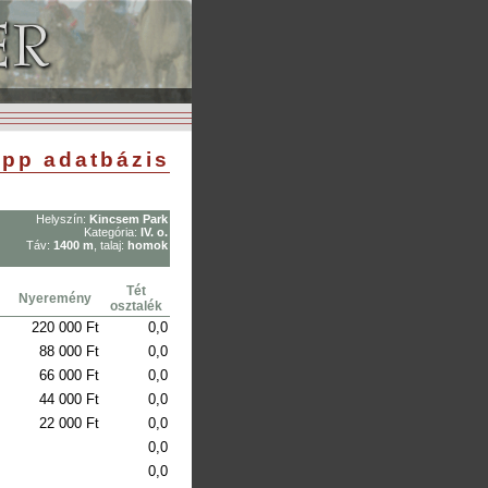
pp adatbázis
Helyszín:
Kincsem Park
Kategória:
IV. o.
Táv:
1400 m
, talaj:
homok
Tét
Nyeremény
osztalék
220 000 Ft
0,0
88 000 Ft
0,0
66 000 Ft
0,0
44 000 Ft
0,0
22 000 Ft
0,0
0,0
0,0