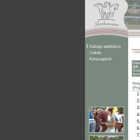
Galopp adatbázis
< Ad
Linkek
Könyvajánló
Dát
118.
Össz
Nye
Hely
(Prg
1
2
3
4
5
6
7