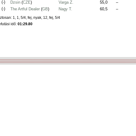
.
(-)
Dzsin
(
CZE
)
Varga Z.
55,0
–
.
(-)
The Artful Dealer
(
GB
)
Nagy T.
60,5
–
ztosan: 1, 1, 5/4, fej, nyak, 12, fej, 5/4
futási idő:
01:29.80