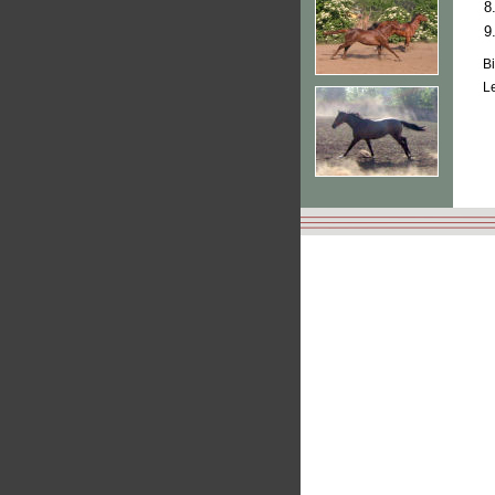
8
9
Bi
Le