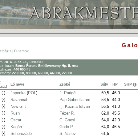
Galo
atbázis
|
Futamok
um:
2014. June 22., 19:00:00
sz. futam,
Bonta Ferenc Emlékverseny Hp. II. rész
díjazás:
440 000 Ft
remény:
220.000, 88.000, 66.000, 44.000, 22.000
.
Ló neve
Zsoké
Súly
HP
SHP
.sz.)
.
(-)
Japonka
(
POL
)
J. Parigál
59,5
46,0
.
(-)
Savannah
Pap Gabriella am.
58,5
44,0
.
(-)
New Gift
ifj. Kozma István
56,5
41,0
.
(-)
Rush
Fézer R.
62,0
45,5
.
(-)
Oscar
C. Gnesi
54,0
42,0
.
(-)
Kagán
Godó P.
64,0
46,5
.
(-)
Seherezádé
S. Nailov
61,5
–