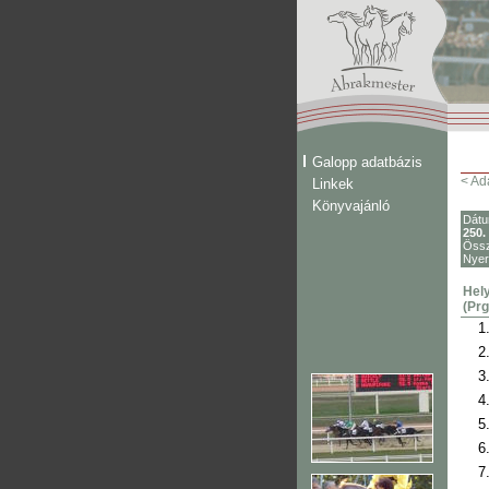
Galopp adatbázis
< Ad
Linkek
Könyvajánló
Dát
250.
Össz
Nye
Hely
(Prg
1
2
3
4
5
6
7