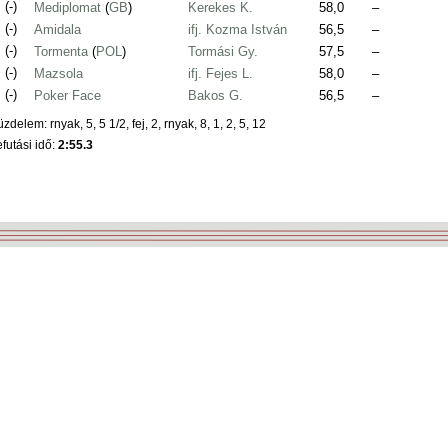
.
(-)
Mediplomat
(
GB
)
Kerekes K.
58,0
–
.
(-)
Amidala
ifj. Kozma István
56,5
–
.
(-)
Tormenta
(
POL
)
Tormási Gy.
57,5
–
.
(-)
Mazsola
ifj. Fejes L.
58,0
–
.
(-)
Poker Face
Bakos G.
56,5
–
zdelem: rnyak, 5, 5 1/2, fej, 2, rnyak, 8, 1, 2, 5, 12
futási idő:
2:55.3