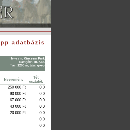
pp adatbázis
Helyszín:
Kincsem Park
Kategória:
III. Kat.
Táv:
1200 m
, talaj:
gyep
Tét
Nyeremény
osztalék
250 000 Ft
0,0
90 000 Ft
0,0
67 000 Ft
0,0
43 000 Ft
0,0
20 000 Ft
0,0
0,0
0,0