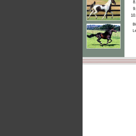
8
9
10
Bi
Le