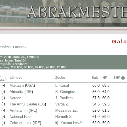
Galo
atbázis
|
Futamok
um:
2010. June 20., 17:00:00
sz. futam,
Tatai Díj
díjazás:
470 000 Ft
remény:
250.000, 90.000, 67.000, 43.000, 20.000
.
Ló neve
Zsoké
Súly
HP
SHP
.sz.)
.
(-)
Makaam
(
USA
)
L. Kasal
65,0
69,5
.
(-)
Almarita
(
IRE
)
S. Georgiev
56,0
64,0
.
(-)
Naraan
J. Pavlicek
57,5
60,0
.
(-)
The Artful Dealer
(
GB
)
Varga Z.
54,5
59,5
.
(-)
Amfetamin
(
IRE
)
Mészáros Zs.
62,0
61,5
.
(-)
National Face
Németh S.
61,0
59,0
.
(-)
Cake of Luck
(
IRE
)
ifj. Kozma István
62,0
59,0