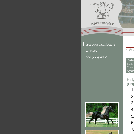
Galopp adatbázis
< Ad
Linkek
Könyvajánló
Dát
104.
Össz
Nye
Hely
(Prg
1
2
3
4
5
6
7