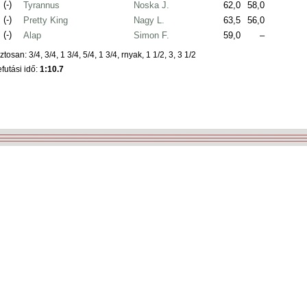
.
(-)
Tyrannus
Noska J.
62,0
58,0
.
(-)
Pretty King
Nagy L.
63,5
56,0
.
(-)
Alap
Simon F.
59,0
–
ztosan: 3/4, 3/4, 1 3/4, 5/4, 1 3/4, rnyak, 1 1/2, 3, 3 1/2
futási idő:
1:10.7