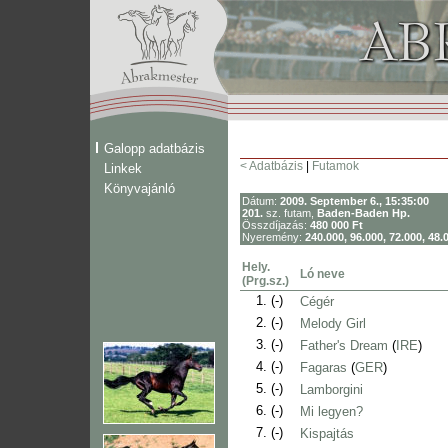
Galopp adatbázis
< Adatbázis
|
Futamok
Linkek
Könyvajánló
Dátum:
2009. September 6., 15:35:00
201.
sz. futam,
Baden-Baden Hp.
Összdíjazás:
480 000 Ft
Nyeremény:
240.000, 96.000, 72.000, 48.
Hely.
Ló neve
(Prg.sz.)
1.
(-)
Cégér
2.
(-)
Melody Girl
3.
(-)
Father's Dream
(
IRE
)
4.
(-)
Fagaras
(
GER
)
5.
(-)
Lamborgini
6.
(-)
Mi legyen?
7.
(-)
Kispajtás