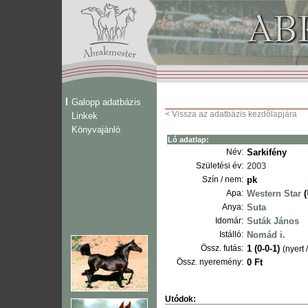
Galopp adatbázis
< Vissza az adatbázis kezdőlapjára
Linkek
Könyvajánló
Ló adatlap:
Név:
Sarkifény
Születési év:
2003
Szín / nem:
pk
Apa:
Western Star
(
Anya:
Suta
Idomár:
Suták János
Istálló:
Nomád i.
Össz. futás:
1 (0-0-1)
(nyert 
Össz. nyeremény:
0 Ft
Utódok: