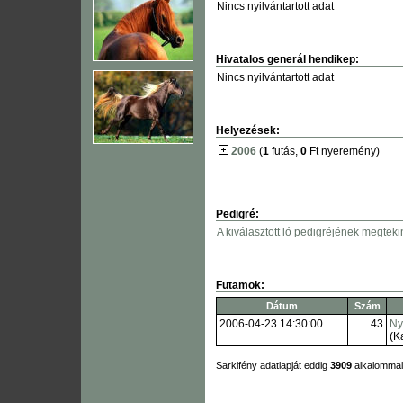
Nincs nyilvántartott adat
Hivatalos generál hendikep:
Nincs nyilvántartott adat
Helyezések:
2006
(
1
futás,
0
Ft nyeremény)
Pedigré:
A kiválasztott ló pedigréjének megteki
Futamok:
Dátum
Szám
2006-04-23 14:30:00
43
Ny
(Ka
Sarkifény adatlapját eddig
3909
alkalommal