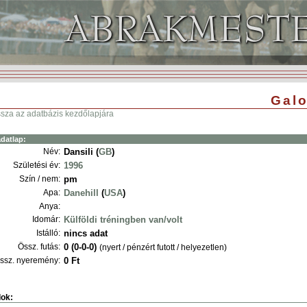
Galo
ssza az adatbázis kezdőlapjára
datlap:
Név:
Dansili (
GB
)
Születési év:
1996
Szín / nem:
pm
Apa:
Danehill
(
USA
)
Anya:
Idomár:
Külföldi tréningben van/volt
Istálló:
nincs adat
Össz. futás:
0 (0-0-0)
(nyert / pénzért futott / helyezetlen)
ssz. nyeremény:
0 Ft
ok: