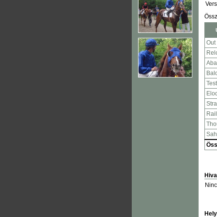
Ver
Öss
Out
Relc
Aba
Bal
Tes
Elo
Stra
Rail
Tho
Sah
Öss
Hiva
Ninc
Hely