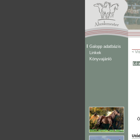
Galopp adatbázis
< Vi
Linkek
Könyvajánló
Ló a
Ö
Utód