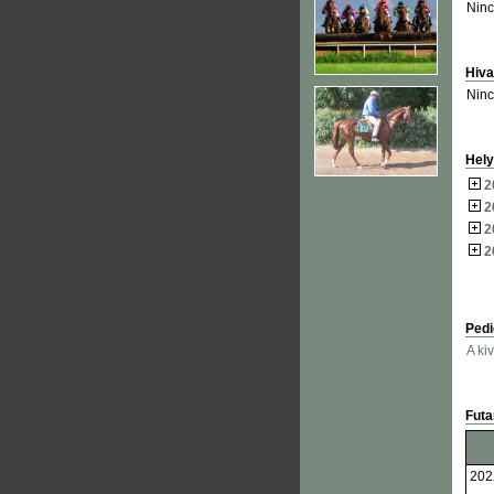
Ninc
Hiva
Ninc
Hely
2
2
2
2
Pedi
A ki
Fut
202