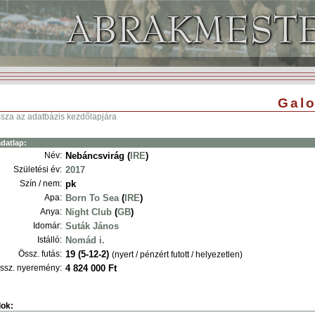
Galo
ssza az adatbázis kezdőlapjára
datlap:
Név:
Nebáncsvirág (
IRE
)
Születési év:
2017
Szín / nem:
pk
Apa:
Born To Sea
(
IRE
)
Anya:
Night Club
(
GB
)
Idomár:
Suták János
Istálló:
Nomád i.
Össz. futás:
19 (5-12-2)
(nyert / pénzért futott / helyezetlen)
ssz. nyeremény:
4 824 000 Ft
ok: