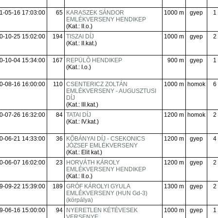
1-05-16 17:03:00
65
KARASZEK SÁNDOR
1000 m
gyep
1
EMLÉKVERSENY HENDIKEP
(Kat.: II.o.)
0-10-25 15:02:00
194
TISZAI DÍJ
1000 m
gyep
2
(Kat.: II.kat.)
0-10-04 15:34:00
167
REPÜLÕ HENDIKEP
900 m
gyep
1
(Kat.: I.o.)
0-08-16 16:00:00
110
CSENTERICZ ZOLTÁN
1000 m
homok
6
EMLÉKVERSENY - AUGUSZTUSI
DÍJ
(Kat.: III.kat.)
0-07-26 16:32:00
84
TATAI DÍJ
1200 m
homok
2
(Kat.: IV.kat.)
0-06-21 14:33:00
36
KÕBÁNYAI DÍJ - CSEKONICS
1200 m
gyep
4
JÓZSEF EMLÉKVERSENY
(Kat.: Elit kat.)
0-06-07 16:02:00
23
HORVÁTH KÁROLY
1200 m
gyep
2
EMLÉKVERSENY HENDIKEP
(Kat.: II.o.)
9-09-22 15:39:00
189
GRÓF KÁROLYI GYULA
1300 m
gyep
2
EMLÉKVERSENY (HUN Gd-3)
(körpálya)
9-06-16 15:00:00
94
NYERETLEN KÉTÉVESEK
1000 m
gyep
1
VERSENYE