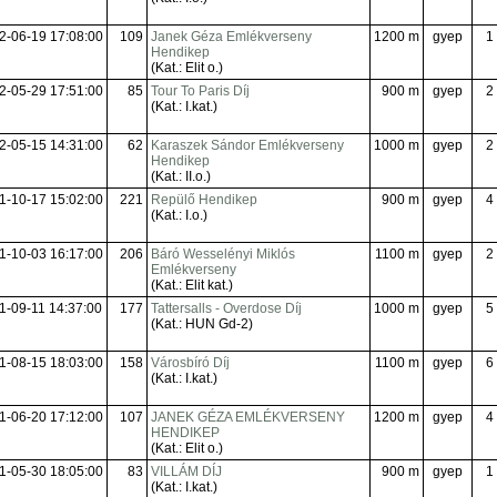
2-06-19 17:08:00
109
Janek Géza Emlékverseny
1200 m
gyep
1
Hendikep
(Kat.: Elit o.)
2-05-29 17:51:00
85
Tour To Paris Díj
900 m
gyep
2
(Kat.: I.kat.)
2-05-15 14:31:00
62
Karaszek Sándor Emlékverseny
1000 m
gyep
2
Hendikep
(Kat.: II.o.)
1-10-17 15:02:00
221
Repülő Hendikep
900 m
gyep
4
(Kat.: I.o.)
1-10-03 16:17:00
206
Báró Wesselényi Miklós
1100 m
gyep
2
Emlékverseny
(Kat.: Elit kat.)
1-09-11 14:37:00
177
Tattersalls - Overdose Díj
1000 m
gyep
5
(Kat.: HUN Gd-2)
1-08-15 18:03:00
158
Városbíró Díj
1100 m
gyep
6
(Kat.: I.kat.)
1-06-20 17:12:00
107
JANEK GÉZA EMLÉKVERSENY
1200 m
gyep
4
HENDIKEP
(Kat.: Elit o.)
1-05-30 18:05:00
83
VILLÁM DÍJ
900 m
gyep
1
(Kat.: I.kat.)