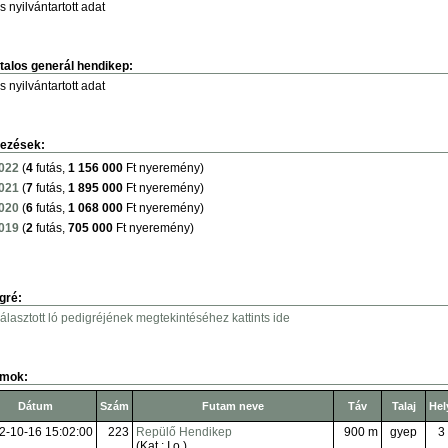
s nyilvántartott adat
talos generál hendikep:
s nyilvántartott adat
ezések:
022
(
4
futás,
1 156 000
Ft nyeremény)
021
(
7
futás,
1 895 000
Ft nyeremény)
020
(
6
futás,
1 068 000
Ft nyeremény)
019
(
2
futás,
705 000
Ft nyeremény)
gré:
választott ló pedigréjének megtekintéséhez kattints ide
amok:
Dátum
Szám
Futam neve
Táv
Talaj
Hel
2-10-16 15:02:00
223
Repülő Hendikep
900 m
gyep
3
(Kat.: I.o.)