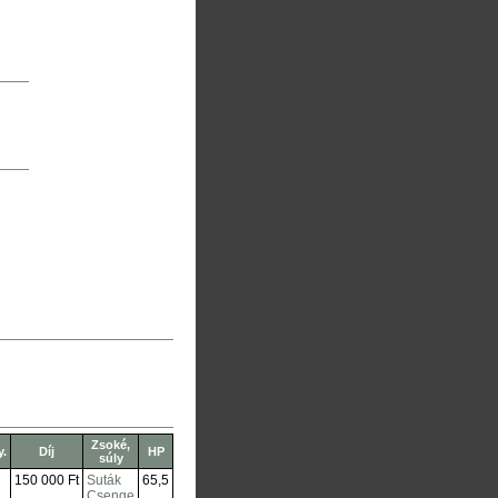
Zsoké,
y.
Díj
HP
súly
150 000 Ft
Suták
65,5
Csenge