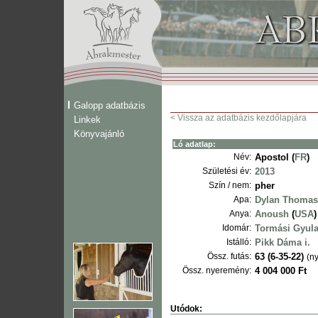
Galopp adatbázis
< Vissza az adatbázis kezdőlapjára
Linkek
Könyvajánló
Ló adatlap:
Név:
Apostol (
FR
)
Születési év:
2013
Szín / nem:
pher
Apa:
Dylan Thomas
Anya:
Anoush
(
USA
)
Idomár:
Tormási Gyul
Istálló:
Pikk Dáma i.
Össz. futás:
63 (6-35-22)
(ny
Össz. nyeremény:
4 004 000 Ft
Utódok: