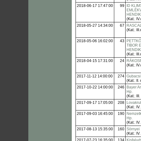
2018-06-17 17:47:00
99
ID KLI
EMLÉK
HENDI
(Kat.: IV.
2018-05-27 14:34:00
67
RASCAL
(Kat.: III.
2018-05-06 16:02:00
43
PETTK
TIBOR 
HENDI
(Kat.: III.
2018-04-15 17:31:00
24
RÁKOSP
(Kat.: IV.
2017-11-12 14:00:00
274
Gubacsi
(Kat.: II. 
2017-10-22 14:00:00
246
Bayer A
Hp.
(Kat.: III.
2017-09-17 17:05:00
208
Lovakrul
(Kat.: IV.
2017-09-03 16:45:00
190
Nemzetk
Hp.
(Kat.: IV.
2017-08-13 15:35:00
160
Sörnyei
(Kat.: IV.
2017-07-23 16:35:00
134
Kisfalud