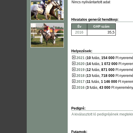
Nincs nyilvántartott adat
Hivatalos generál hendikep:
Év
GHP szám
2016
35,5
Helyezések:
2021
(
10
futás,
154 000
Ft nyerem
2020
(
14
futás,
1 072 000
Ft nyere
2019
(
12
futás,
871 000
Ft nyerem
2018
(
13
futás,
718 000
Ft nyerem
2017
(
11
futás,
1 146 000
Ft nyere
2016
(
3
futás,
43 000
Ft nyeremény
Pedigré:
A kiválasztott ló pedigréjének megteki
Futamok: