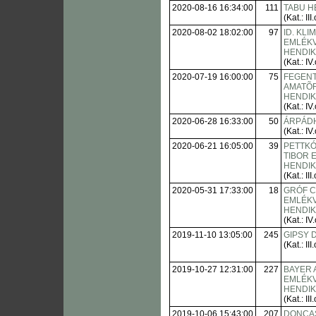
2020-08-16 16:34:00
111
TABU H
(Kat.: III.
2020-08-02 18:02:00
97
ID. KL
EMLÉK
HENDI
(Kat.: IV.
2020-07-19 16:00:00
75
FEGENT
AMATÕ
HENDI
(Kat.: IV.
2020-06-28 16:33:00
50
ÁRPÁDH
(Kat.: IV.
2020-06-21 16:05:00
39
PETTK
TIBOR 
HENDIKE
(Kat.: III.
2020-05-31 17:33:00
18
GRÓF C
EMLÉK
HENDI
(Kat.: IV.
2019-11-10 13:05:00
245
GIPSY 
(Kat.: III.
2019-10-27 12:31:00
227
BAYER
EMLÉK
HENDI
(Kat.: III.
2019-10-06 15:43:00
207
DONCAS