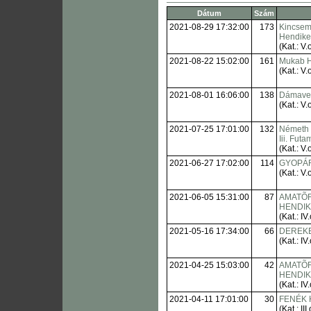
Dátum
Szám
2021-08-29 17:32:00
173
Kincsem 
Hendik
(Kat.: V.o
2021-08-22 15:02:00
161
Mukab 
(Kat.: V.o
2021-08-01 16:06:00
138
Dámave
(Kat.: V.o
2021-07-25 17:01:00
132
Németh 
Iii. Fut
(Kat.: V.o
2021-06-27 17:02:00
114
GYOPÁR
(Kat.: V.o
2021-06-05 15:31:00
87
AMATÕ
HENDI
(Kat.: IV.
2021-05-16 17:34:00
66
DEREKE
(Kat.: IV.
2021-04-25 15:03:00
42
AMATÕ
HENDI
(Kat.: IV.
2021-04-11 17:01:00
30
FENÉK 
(Kat.: III.