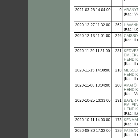
2021-03-28 14:04:00
9
ARANY
(Kat.: IV.
2020-12-27 11:32:00
262
HAVANN
(Kat.: II.o
2020-12-13 11:01:00
246
CAISSO
(Kat.: III.
2020-11-29 11:31:00
231
KEDVES
EMLÉK
HENDI
(Kat.: III.
2020-11-15 14:00:00
218
MESSE
HENDI
(Kat.: III.
2020-11-08 13:04:00
208
AMATÕ
HENDI
(Kat.: IV.
2020-10-25 13:33:00
191
BAYER
EMLÉK
HENDI
(Kat.: III.
2020-10-11 14:03:00
173
KENMA
(Kat.: III.
2020-08-30 17:32:00
129
PATIEN
(Kat.: III.