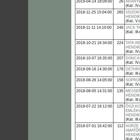
2019-04-14 18:09:00
26
ARANY
(Kat.: IV.
2018-11-25 15:04:00
265
VISZON
HENDI
(Kat.: V.o
2018-11-11 14:10:00
246
JACK T
(Kat.: III.
2018-10-21 16:34:00
224
TATA-R
HENDI
(Kat.: IV.
2018-10-07 16:35:00
207
DONCAS
(Kat.: IV.
2018-09-16 14:30:00
178
DETHR
(Kat.: III.
2018-08-26 14:05:00
158
SOPRON
(Kat.: IV.
2018-08-05 14:31:00
135
MESSE
HENDI
(Kat.: III.
2018-07-22 18:12:00
125
ÕSZI K
EMLÉK
HENDI
(Kat.: III.
2018-07-01 16:42:00
112
HORZE 
AMATÕ
HENDI
(Kat.: IV.