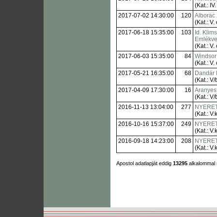
(Kat.: IV.
2017-07-02 14:30:00
120
Alborac
(Kat.: V. 
2017-06-18 15:35:00
103
Id. Klim
Emlékve
(Kat.: V. 
2017-06-03 15:35:00
84
Windsor 
(Kat.: V. 
2017-05-21 16:35:00
68
Dandár 
(Kat.: V/
2017-04-09 17:30:00
16
Aranyes
(Kat.: V/
2016-11-13 13:04:00
277
NYERE
(Kat.: V.k
2016-10-16 15:37:00
249
NYERE
(Kat.: V.k
2016-09-18 14:23:00
208
NYERE
(Kat.: V.k
Apostol adatlapját eddig
13295
alkalommal