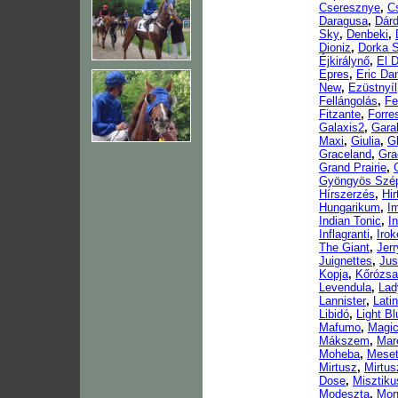
Cseresznye
,
C
Daragusa
,
Dár
Sky
,
Denbeki
,
Dioniz
,
Dorka 
Éjkirálynő
,
El D
Epres
,
Eric Da
New
,
Ezüstnyíl
Fellángolás
,
Fe
Fitzante
,
Forre
Galaxis2
,
Gara
Maxi
,
Giulia
,
Gl
Graceland
,
Gra
Grand Prairie
,
Gyöngyös Szé
Hírszerzés
,
Hir
Hungarikum
,
I
Indian Tonic
,
I
Inflagranti
,
Irok
The Giant
,
Jer
Juignettes
,
Jus
Kopja
,
Kőrózsa
Levendula
,
Lad
Lannister
,
Lati
Libidó
,
Light B
Mafumo
,
Magic
Mákszem
,
Mar
Moheba
,
Meset
Mirtusz
,
Mirtus
Dose
,
Misztiku
Modeszta
,
Mon