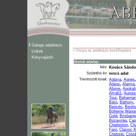
Galopp adatbázis
< Vissza az adatbázis kezdőlapjára
Linkek
Könyvajánló
Idomár adatlap:
Név:
Kovács Sándo
Születési év:
nincs adat
Trenírozott lovak:
Aglaya
,
Agnes
Alajos
,
Alanya
Above
,
Apokali
Atyafi2
,
Aurora
Tour
,
Bahamian
Báró
,
Báthory
,
Bencés
,
Benih
Boheme Wang
Gold
,
Brisbaine
Búzavirág
,
Cap
Charleston
,
Cha
Fast
,
Classic K
Criptonit
,
Cristá