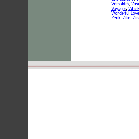
Városbíró
,
Vas
Voyager
,
Whis
Wonderful Lov
Zerik
,
Zilia
,
Zin