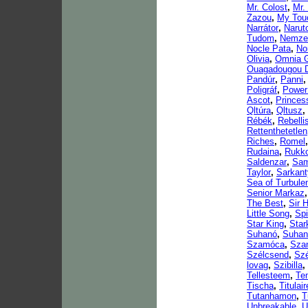
Mr. Colost
,
Mr.
Zazou
,
My Tou
Narrátor
,
Narut
Tudom
,
Nemzet
Nocle Pata
,
No
Olivia
,
Omnia 
Ouagadougou 
Pandúr
,
Panni
Poligráf
,
Power
Ascot
,
Princes
Qltúra
,
Qltusz
,
Rébék
,
Rebelli
Rettenthetetlen
Riches
,
Romel
Rudaina
,
Rukko
Saldenzar
,
Sa
Taylor
,
Sarkant
Sea of Turbule
Senior Markaz
The Best
,
Sir 
Little Song
,
Sp
Star King
,
Star
Suhanó
,
Suhan
Szamóca
,
Szan
Szélcsend
,
Szé
lovag
,
Szibilla
,
Tellesteem
,
Te
Tischa
,
Titulair
Tutanhamon
,
T
Unbreakable
,
U