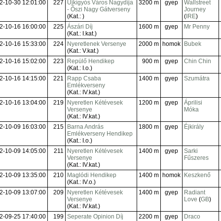
2-10-30 12:01:00
227
Újkígyós Város Nagydíja
3200 m
gyep
Wallstreet
- Őszi Nagy Gátverseny
Journey
(Kat.: )
(
IRE
)
2-10-16 16:00:00
225
Ászári Díj
1600 m
gyep
Mr Penny
(Kat.: I.kat.)
2-10-16 15:33:00
224
Nyeretlenek Versenye
2000 m
homok
Bubek
(Kat.: V.kat.)
2-10-16 15:02:00
223
Repülő Hendikep
900 m
gyep
Chin Chin
(Kat.: I.o.)
2-10-16 14:15:00
221
Rapp Csaba
1400 m
gyep
Szumátra
Emlékverseny
(Kat.: IV.kat.)
2-10-16 13:04:00
219
Nyeretlen Kétévesek
1200 m
gyep
Áprilisi
Versenye
Móka
(Kat.: IV.kat.)
2-10-09 16:03:00
215
Barna András
1800 m
gyep
Éjkirály
Emlékverseny Hendikep
(Kat.: I.o.)
2-10-09 14:05:00
211
Nyeretlen Kétévesek
1400 m
gyep
Sarki
Versenye
Fűszeres
(Kat.: IV.kat.)
2-10-09 13:35:00
210
Maglódi Hendikep
1400 m
homok
Keszkenő
(Kat.: IV.o.)
2-10-09 13:07:00
209
Nyeretlen Kétévesek
1400 m
gyep
Radiant
Versenye
Love
(
GB
)
(Kat.: IV.kat.)
2-09-25 17:40:00
199
Seperate Opinion Díj
2200 m
gyep
Draco