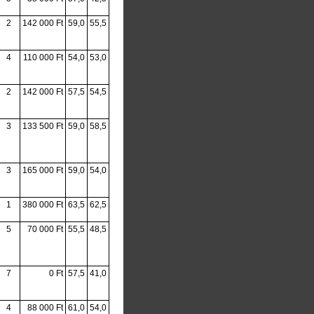
2
142 000 Ft
59,0
55,5
4
110 000 Ft
54,0
53,0
2
142 000 Ft
57,5
54,5
3
133 500 Ft
59,0
58,5
3
165 000 Ft
59,0
54,0
1
380 000 Ft
63,5
62,5
5
70 000 Ft
55,5
48,5
7
0 Ft
57,5
41,0
4
88 000 Ft
61,0
54,0