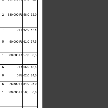
2
880 000 Ft
58,0
62,0
7
0 Ft
62,0
52,5
5
50 000 Ft
61,0
57,5
1
380 000 Ft
57,0
50,5
6
0 Ft
56,0
48,5
8
0 Ft
62,0
24,0
5
26 500 Ft
54,0
25,0
1
380 000 Ft
56,5
50,0