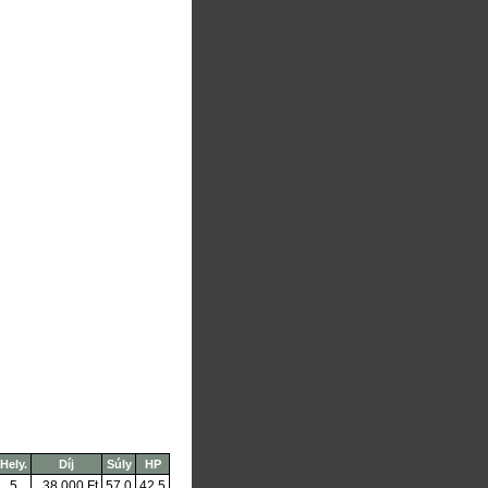
Hely.
Díj
Súly
HP
5
38 000 Ft
57,0
42,5