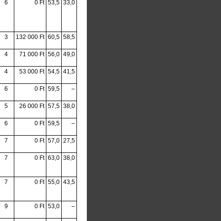
6
0 Ft
53,5
33,0
3
132 000 Ft
60,5
58,5
4
71 000 Ft
56,0
49,0
4
53 000 Ft
54,5
41,5
6
0 Ft
59,5
–
5
26 000 Ft
57,5
38,0
6
0 Ft
59,5
–
7
0 Ft
57,0
27,5
7
0 Ft
63,0
38,0
7
0 Ft
55,0
43,5
9
0 Ft
53,0
–