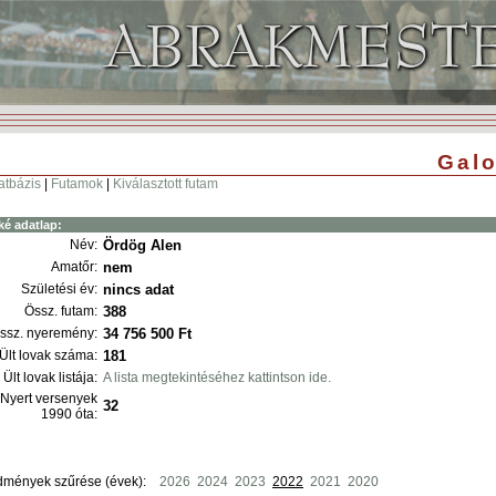
Galo
atbázis
|
Futamok
|
Kiválasztott futam
ké adatlap:
Név:
Ördög Alen
Amatőr:
nem
Születési év:
nincs adat
Össz. futam:
388
ssz. nyeremény:
34 756 500 Ft
Ült lovak száma:
181
Ült lovak listája:
A lista megtekintéséhez kattintson ide.
Nyert versenyek
32
1990 óta:
dmények szűrése (évek):
2026
2024
2023
2022
2021
2020