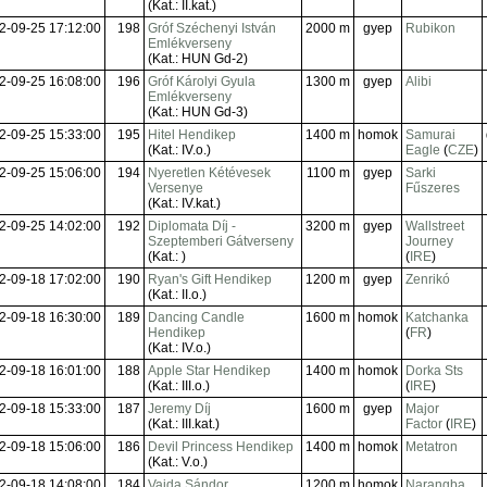
(Kat.: II.kat.)
2-09-25 17:12:00
198
Gróf Széchenyi István
2000 m
gyep
Rubikon
Emlékverseny
(Kat.: HUN Gd-2)
2-09-25 16:08:00
196
Gróf Károlyi Gyula
1300 m
gyep
Alibi
Emlékverseny
(Kat.: HUN Gd-3)
2-09-25 15:33:00
195
Hitel Hendikep
1400 m
homok
Samurai
(Kat.: IV.o.)
Eagle
(
CZE
)
2-09-25 15:06:00
194
Nyeretlen Kétévesek
1100 m
gyep
Sarki
Versenye
Fűszeres
(Kat.: IV.kat.)
2-09-25 14:02:00
192
Diplomata Díj -
3200 m
gyep
Wallstreet
Szeptemberi Gátverseny
Journey
(Kat.: )
(
IRE
)
2-09-18 17:02:00
190
Ryan's Gift Hendikep
1200 m
gyep
Zenrikó
(Kat.: II.o.)
2-09-18 16:30:00
189
Dancing Candle
1600 m
homok
Katchanka
Hendikep
(
FR
)
(Kat.: IV.o.)
2-09-18 16:01:00
188
Apple Star Hendikep
1400 m
homok
Dorka Sts
(Kat.: III.o.)
(
IRE
)
2-09-18 15:33:00
187
Jeremy Díj
1600 m
gyep
Major
(Kat.: III.kat.)
Factor
(
IRE
)
2-09-18 15:06:00
186
Devil Princess Hendikep
1400 m
homok
Metatron
(Kat.: V.o.)
2-09-18 14:08:00
184
Vajda Sándor
1200 m
homok
Narangba