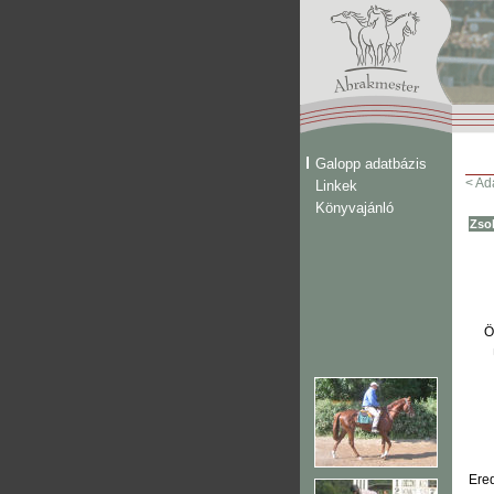
Galopp adatbázis
< Ad
Linkek
Könyvajánló
Zso
Ö
Ere