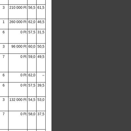
3
210 000 Ft
56,5
61,5
1
260 000 Ft
62,0
46,5
6
0 Ft
57,5
31,5
3
96 000 Ft
60,0
50,5
7
0 Ft
59,0
49,5
6
0 Ft
62,0
–
6
0 Ft
57,5
39,5
3
132 000 Ft
54,5
53,0
7
0 Ft
58,0
37,5