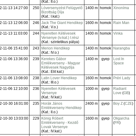
(Kat.: II.o.)
2-11-13 14:27:00
250
Lóversenyzést Felügyelő
1400 m
homok
Xinoníma
Bizottság Díja
(Kat.: I.kat.)
2-11-13 12:06:00
246
Jack The Giant Hendikep
1600 m
homok
Rain Man
(Kat.: V.o.)
2-11-13 11:03:00
244
Nyeretlen Kétévesek
1400 m
homok
Vinka
Versenye (iv.kat.) I.rész
(Kat.: szintetikus pálya)
2-11-06 15:41:00
243
Merion Hendikep
1400 m
homok
Narangba
(Kat.: IV.o.)
2-11-06 13:36:00
239
Kerekes Gábor
1400 m
gyep
Lost In
Emlékverseny - Magyar
Space
Kétévesek Nagydíja
(Kat.: Elit kat.)
2-11-06 13:08:00
238
Latin Lover Hendikep
1600 m
homok
Préri Lady
(Kat.: III.o.)
2-11-06 12:10:00
236
Nyeretlen Kétévesek
1000 m
gyep
Radiant
Versenye
Love
(
GB
)
(Kat.: IV.kat.)
2-10-30 16:01:00
235
Horák János
2400 m
gyep
Boy Z
(
CZE
)
Emlékverseny Hendikep
(Kat.: II.o.)
2-10-30 13:03:00
229
König Róbert
1600 m
gyep
Oligarcha
Emlékverseny - Kezdő
(
FR
)
Lovak Versenye
(Kat.: IV.kat.)