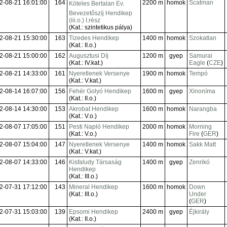
2-08-21 16:01:00
164
2200 m
homok
Scatman
Köteles Bertalan Ev. 
Bevezetőszíj Hendikep
(iii.o.) I.rész
(Kat.: szintetikus pálya)
2-08-21 15:30:00
163
Tizedes Hendikep
1400 m
homok
Szokatlan
(Kat.: II.o.)
2-08-21 15:00:00
162
Augusztusi Díj
1200 m
gyep
Samurai
(Kat.: IV.kat.)
Eagle
(
CZE
)
2-08-21 14:33:00
161
Nyeretlenek Versenye
1900 m
homok
Tempó
(Kat.: V.kat.)
2-08-14 16:07:00
156
Fehér Golyó Hendikep
1600 m
gyep
Xinoníma
(Kat.: II.o.)
2-08-14 14:30:00
153
Akrobat Hendikep
1600 m
homok
Narangba
(Kat.: V.o.)
2-08-07 17:05:00
151
Pesti Napló Hendikep
2000 m
homok
Morning
(Kat.: V.o.)
Fire
(
GER
)
2-08-07 15:04:00
147
Nyeretlenek Versenye
1400 m
homok
Sakk Matt
(Kat.: V.kat.)
2-08-07 14:33:00
146
Kisfaludy Társaság
1400 m
gyep
Zenrikó
Hendikep
(Kat.: III.o.)
2-07-31 17:12:00
143
Mineral Hendikep
1600 m
homok
Down
(Kat.: III.o.)
Under
(
GER
)
2-07-31 15:03:00
139
Epsomi Hendikep
2400 m
gyep
Éjkirály
(Kat.: II.o.)