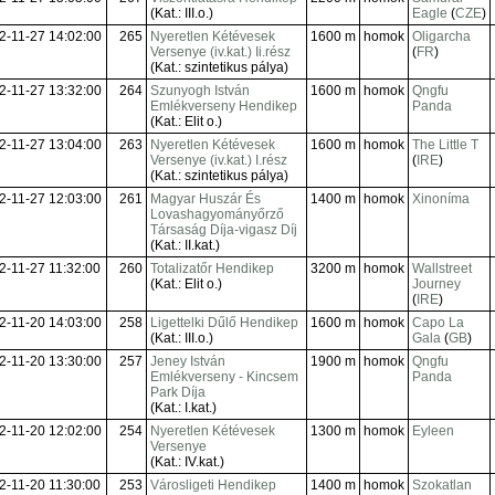
(Kat.: III.o.)
Eagle
(
CZE
)
2-11-27 14:02:00
265
Nyeretlen Kétévesek
1600 m
homok
Oligarcha
Versenye (iv.kat.) Ii.rész
(
FR
)
(Kat.: szintetikus pálya)
2-11-27 13:32:00
264
Szunyogh István
1600 m
homok
Qngfu
Emlékverseny Hendikep
Panda
(Kat.: Elit o.)
2-11-27 13:04:00
263
Nyeretlen Kétévesek
1600 m
homok
The Little T
Versenye (iv.kat.) I.rész
(
IRE
)
(Kat.: szintetikus pálya)
2-11-27 12:03:00
261
Magyar Huszár És
1400 m
homok
Xinoníma
Lovashagyományőrző
Társaság Díja-vigasz Díj
(Kat.: II.kat.)
2-11-27 11:32:00
260
Totalizatőr Hendikep
3200 m
homok
Wallstreet
(Kat.: Elit o.)
Journey
(
IRE
)
2-11-20 14:03:00
258
Ligettelki Dűlő Hendikep
1600 m
homok
Capo La
(Kat.: III.o.)
Gala
(
GB
)
2-11-20 13:30:00
257
Jeney István
1900 m
homok
Qngfu
Emlékverseny - Kincsem
Panda
Park Díja
(Kat.: I.kat.)
2-11-20 12:02:00
254
Nyeretlen Kétévesek
1300 m
homok
Eyleen
Versenye
(Kat.: IV.kat.)
2-11-20 11:30:00
253
Városligeti Hendikep
1400 m
homok
Szokatlan