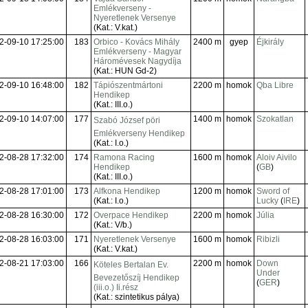
Emlékverseny -
Nyeretlenek Versenye
(Kat.: V.kat.)
2-09-10 17:25:00
183
Orbico - Kovács Mihály
2400 m
gyep
Éjkirály
Emlékverseny - Magyar
Háromévesek Nagydíja
(Kat.: HUN Gd-2)
2-09-10 16:48:00
182
Tápiószentmártoni
2200 m
homok
Qba Libre
Hendikep
(Kat.: III.o.)
2-09-10 14:07:00
177
1400 m
homok
Szokatlan
Szabó József pöri
Emlékverseny Hendikep
(Kat.: I.o.)
2-08-28 17:32:00
174
Ramona Racing
1600 m
homok
Aloiv Aivilo
Hendikep
(
GB
)
(Kat.: III.o.)
2-08-28 17:01:00
173
Alfkona Hendikep
1200 m
homok
Sword of
(Kat.: I.o.)
Lucky
(
IRE
)
2-08-28 16:30:00
172
Overpace Hendikep
2200 m
homok
Júlia
(Kat.: V/b.)
2-08-28 16:03:00
171
Nyeretlenek Versenye
1600 m
homok
Ribizli
(Kat.: V.kat.)
2-08-21 17:03:00
166
2200 m
homok
Down
Köteles Bertalan Ev. 
Under
Bevezetőszíj Hendikep
(
GER
)
(iii.o.) Ii.rész
(Kat.: szintetikus pálya)