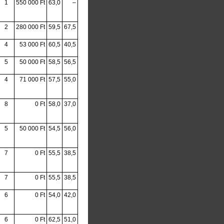
1
550 000 Ft
63,0
–
2
280 000 Ft
59,5
67,5
4
53 000 Ft
60,5
40,5
5
50 000 Ft
58,5
56,5
4
71 000 Ft
57,5
55,0
8
0 Ft
58,0
37,0
5
50 000 Ft
54,5
56,0
7
0 Ft
55,5
38,5
7
0 Ft
55,5
38,5
6
0 Ft
54,0
42,0
6
0 Ft
62,5
51,0