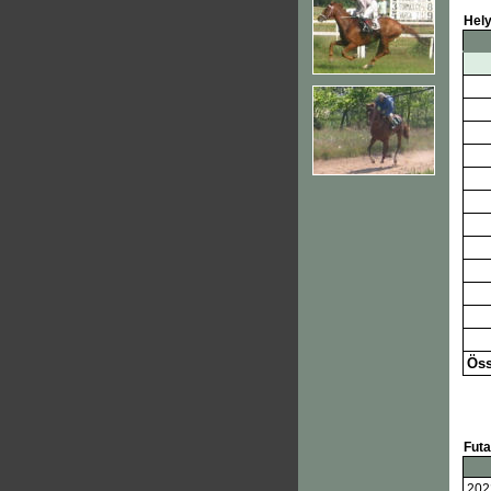
Hel
Öss
Fut
202