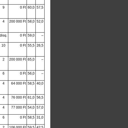
9
0 Ft
60,0
57,5
4
200 000 Ft
58,0
52,0
disq.
0 Ft
59,0
–
10
0 Ft
55,5
26,5
2
200 000 Ft
65,0
–
6
0 Ft
56,0
–
4
64 000 Ft
58,5
40,0
4
76 000 Ft
61,0
56,5
4
77 000 Ft
54,0
57,0
6
0 Ft
58,5
31,0
2
106 000 Ft
59,5
42,5