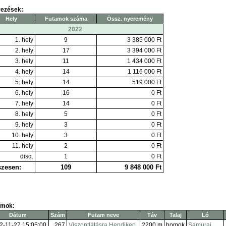
yezések:
Hely
Futamok száma
Össz. nyeremény
2022
1. hely
9
3 385 000 Ft
2. hely
17
3 394 000 Ft
3. hely
11
1 434 000 Ft
4. hely
14
1 116 000 Ft
5. hely
14
519 000 Ft
6. hely
16
0 Ft
7. hely
14
0 Ft
8. hely
5
0 Ft
9. hely
3
0 Ft
10. hely
3
0 Ft
11. hely
2
0 Ft
disq.
1
0 Ft
zesen:
109
9 848 000 Ft
amok:
Dátum
Szám
Futam neve
Táv
Talaj
Ló
2-11-27 15:05:00
267
Viszontlátásra Hendikep
2200 m
homok
Samurai