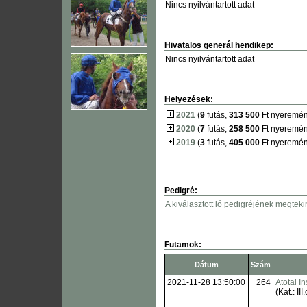
Nincs nyilvántartott adat
Hivatalos generál hendikep:
Nincs nyilvántartott adat
Helyezések:
2021
(
9
futás,
313 500
Ft nyeremén
2020
(
7
futás,
258 500
Ft nyeremén
2019
(
3
futás,
405 000
Ft nyeremén
Pedigré:
A kiválasztott ló pedigréjének megteki
Futamok:
Dátum
Szám
2021-11-28 13:50:00
264
Atotal I
(Kat.: III.