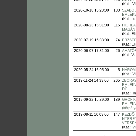
(Kat.: IV.
2020-10-18 15:23:00
183
SZABÓ 
EMLÉK
(Kat.: I.o
2020-08-23 15:31:00
115
HIGHLA
MAGÁNY
(Kat.: Eli
2020-07-19 15:33:00
74
ERZSÉB
(Kat.: Eli
2020-06-07 17:31:00
26
AMATÕ
(Kat.: V.o
2020-05-24 16:05:00
5
HÁROM
(Kat.: IV.
2019-11-24 14:33:00
265
ZBORAY
EMLÉKV
DÍJ
(Kat.: I.k
2019-09-22 15:39:00
189
GRÓF K
EMLÉKV
(körpály
2019-08-11 16:03:00
147
KEZDÕ 
NYERE
VERSE
(Kat.: IV.