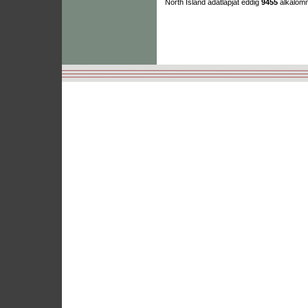
North Island adatlapját eddig
9455
alkalom