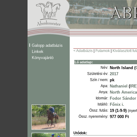
Galopp adatbázis
< Adatbázis
|
Futamok
|
Kiválasztott fu
Linkek
Könyvajánló
Ló adatlap:
Név:
North Island (
Születési év:
2017
Szín / nem:
pk
Apa:
Nathaniel
(
IRE
Anya:
North America
Idomár:
Fodor Sándor
Istálló:
Főnix i.
Össz. futás:
19 (1-9-9)
(nyert
Össz. nyeremény:
977 000 Ft
Utódok: