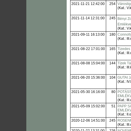
2021-11-21 12:42:00
254
Városlige
(Kat.: V.k
2021-11-14 12:31:00
245
Bényi Zol
Emlékve
(Kat.: V.k
2021-09-11 16:13:00
180
Connoll
(Kat.: III.
2021-08-22 17:01:00
165
Tizedes
(Kat.: III.
2021-08-08 15:04:00
144
Tízek Tá
(Kat.: III.
2021-06-20 15:36:00
104
GUTAI 
(Kat.: IV.
2021-05-30 16:16:00
80
POTÁSS
EMLÉK
(Kat.: III.
2021-05-09 15:02:00
51
PAPP 
EMLÉK
(Kat.: II.o
2020-12-06 14:51:00
245
ROSENF
(Kat.: III.
2020-11-22 13:31:00
226
NOVEMB