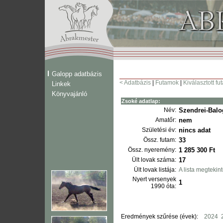
Galopp adatbázis
< Adatbázis
|
Futamok
|
Kiválasztott fu
Linkek
Könyvajánló
Zsoké adatlap:
Név:
Szendrei-Bal
Amatőr:
nem
Születési év:
nincs adat
Össz. futam:
33
Össz. nyeremény:
1 285 300 Ft
Ült lovak száma:
17
Ült lovak listája:
A lista megtekin
Nyert versenyek
1
1990 óta:
Eredmények szűrése (évek):
2024