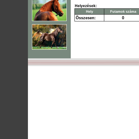
Helyezések:
Hely
Futamok száma
Összesen:
0