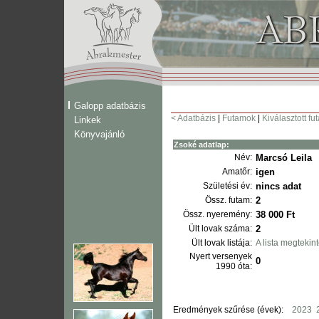
Galopp adatbázis
< Adatbázis
|
Futamok
|
Kiválasztott fu
Linkek
Könyvajánló
Zsoké adatlap:
Név:
Marcsó Leila
Amatőr:
igen
Születési év:
nincs adat
Össz. futam:
2
Össz. nyeremény:
38 000 Ft
Ült lovak száma:
2
Ült lovak listája:
A lista megtekin
Nyert versenyek
0
1990 óta:
Eredmények szűrése (évek):
2023