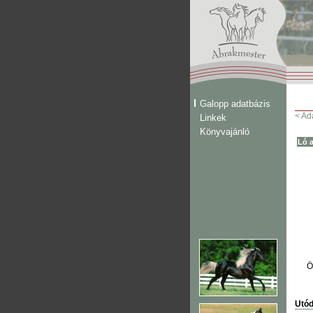
Galopp adatbázis
< Ad
Linkek
Könyvajánló
Ló a
Ö
Utód