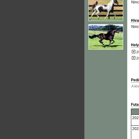
Ninc
Hiva
Ninc
Hely
2
2
Pedi
A ki
Fut
202
202