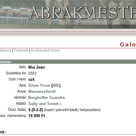
Galo
atbázis
|
Futamok
|
Kiválasztott futam
datlap:
Név:
Mia Jean
Születési év:
2021
Szín / nem:
szk
Apa:
Silver Frost
(
IRE
)
Anya:
Messerschmitt
Idomár:
Berghoffer Szandra
Istálló:
Salty and Sweet i.
Össz. futás:
4 (0-2-2)
(nyert / pénzért futott / helyezetlen)
ssz. nyeremény:
74 000 Ft
ok: