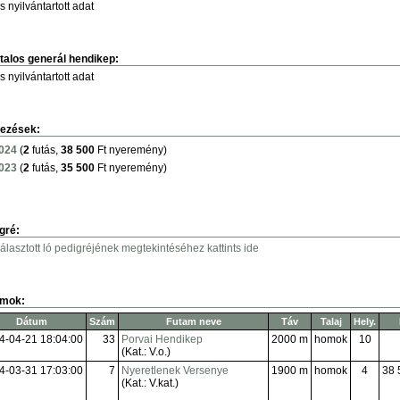
s nyilvántartott adat
talos generál hendikep:
s nyilvántartott adat
ezések:
024
(
2
futás,
38 500
Ft nyeremény)
023
(
2
futás,
35 500
Ft nyeremény)
gré:
választott ló pedigréjének megtekintéséhez kattints ide
amok:
Dátum
Szám
Futam neve
Táv
Talaj
Hely.
4-04-21 18:04:00
33
Porvai Hendikep
2000 m
homok
10
(Kat.: V.o.)
4-03-31 17:03:00
7
Nyeretlenek Versenye
1900 m
homok
4
38 
(Kat.: V.kat.)