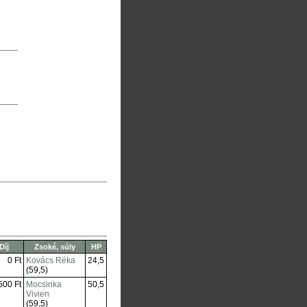
Díj
Zsoké, súly
HP
0 Ft
Kovács Réka
24,5
(59,5)
500 Ft
Mocsinka
50,5
Vivien
(59,5)